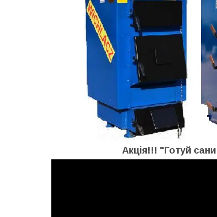
Акція!!! "Готуй сани