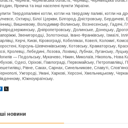
бласть, Чернігів, Чернігівська область, Чернівці, Чернівецька обла
годин, Яремча та інші населені пункти України.
упити Твердопаливні котли, котли на твердому паливі, котли на др
лчевсе, Охтирці, Білої Церкви, Білгород-Дністровську, Бердичеві, 
інниці, Вишневому, Володимир-Волинську, Вознесенську, Гадячі, Г
ніпродзержинську, Дніпропетровську, Долинське, Донецьку, Дрогоб
апоріжжі, Звенигородці, Золотоноші, Івано-Франківську, Ізмаїлі, Ілл
арлівці, Керчі, Києві, Кіровограді, Кобеляках, Ковелі, Коломиї, Комс
оростені, Корсунь-Шевченківському, Котовську, Краматорську, Крас
озі, Кролевці, Лебедині, Лозова, Лохвиці, Лубнах, Луганську, Луцьку
огилів — Подольську, Мукачево, Ніжин, Миколаїв, Нікополь, Нова 
бухові, Одесі, Оріхові, Павлограді, Первомайську, Петропавлівці, П
ешетилівці, Рівне, Саках, Сарнах, Синельникове, Славуті, Слов'янсь
ернополі, Ужгороді, Умані, Харкові, Херсоні, Хмельницькому, Черкас
івденному, Южноукраїнську.
нші новини