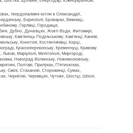
сть, Шостка, Щолкіне, Енергодар, Южноукраїнськ,
овах, твердопаливні котли в Олександрії,
Бердянську, Борисполі, Броварах, Вижниці,
лобиному, Горлівці, Городище,
ичі, Дубно, Дунаївцях, Жовті Води, Житомирі,
ічівську, Кам'янець-Подільському, Кам'янці, Каневі,
омольську, Конотопі, Костянтинівці, Корці,
нограді, Красноперекопську, Кременчуці, Кривому
, Львові, Маріуполі, Мелітополі, Миргороді,
Каховка, Новоград-Волинську, Новомосковську,
ирятині, Полтаві, Прилуках, П'ятихатках,
ку, Смілі, Стаханові, Сторожинці, Сумах,
ах, Чернігові, Чернівцях, Чутове, Шостці, Шполі,