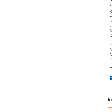
о
Я
К
А
В
Д
З
К
К
Р
М
О
Р
Т
П
І