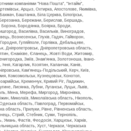
ртними компаніями "Нова Пошта", "Інтайм",
ртемівськ, Арцыз, Охтирка, Апостолове, Якимівка,
Бахмач, Баштанка, Біла Церква, Білогірськ,
, Березанка, Бережани, Берислав, Бершадь,
, Борзна, Бородянка, Боярка, Броди,
ишгород, Василівка, Васильків, Виноградов,
ець, Вознесенськ, Глухів, Гадяч, Гайворон,
 Городня, Гуляйполе, Горлівка, Дебальцеве,
к, Дніпропетровськ, Дніпропетровська область,
ятин, Єнакієве, Єланець, Жовті Води, Житомир,
нигородка, Зміїв, Знам'янка, Золотоноша, Івано-
ь, Ічня, Кагарлик, Козятин, Каланчак, Канів,
іпровська, Кам'янець-Подільський, Керч, Київ,
мия, Комсомольськ, Кузнецовськ, Конотоп,
ноармійськ, Кременчук, Кривий Ріг, Ладижин,
гине, Лисянка, Лубни, Луганськ, Луцьк, Львів,
оль, Мена, Мерефа, Миргород, Миронівка,
Ніжин, Миколаїв, Миколаївська область, Нікополь,
 Одеська область, Павлоград, Первомайськ,
а область, Прилуки, Рівне, Рівненська область,
нець, Стрий, Стебник, Суми, Тернопіль,
, Умань, Фастів, Феодосія, Харцизьк, Харків,
льницька область, Хуст, Черкаси, Черкаська