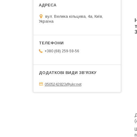
вул. Велика кільцева, 4а, Київ,
Україна
3
+380 (68) 259-59-56
0505242823@ukr.net
Д
(
Ш
п