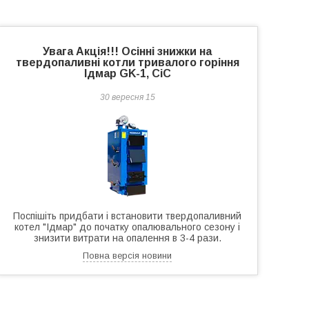
Увага Акція!!! Осінні знижки на
твердопаливні котли тривалого горіння
Ідмар GK-1, СіС
30 вересня 15
Поспішіть придбати і встановити твердопаливний
котел "Ідмар" до початку опалювального сезону і
знизити витрати на опалення в 3-4 рази.
Повна версія новини