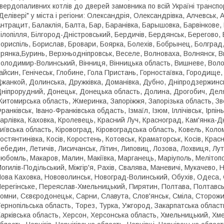
вердопаливних котлів до дверей замовника по всій Україні транспо
Делівері" у міста і регіони:
Олександрія, Олександрівка, Алчевськ, А
нтрацит, Балаклія, Балта, Бар, Баранівка, Барышовка, Барвінкове, 
ілопілля, Білгород-Дністровський, Бердичів, Бердянськ, Берегово
ориспіль, Борислав, Бровари, Боярка, Болехів, Бобрынец, Болград
рянка,Буринь, Верхньодніпровськ, Веселе, Волноваха, Волнянск, В
олодимир-Волинський, Вінниця, Вінницька область, Вишневе, Волов
айсин, Генічеськ, Глобине, Гола Пристань, Горностаївка, Городище,
жанкой, Долинська, Дружківка, Доманівка, Дубно, Дніпродзержинсь
ніпрорудний, Донецьк, Донецька область, Долина, Дрогобич, Дел
итомирська область, Жмеринка, Запоріжжя, Запорізька область, Зве
ранківськ, Івано-Франківська обдасть, Ізмаїл, Ізюм, Іллічівськ, Ірпін
арлівка, Каховка, Кролевець, Красний Луч, Красноград, Кам'янка-Дн
иївська область, Кіровоград, Кіровоградська область, Ковель, Коло
остянтинівка, Косів, Коростень, Котовськ, Краматорськ, Косів, Крас
ебедин, Летичів, Лисичанськ, Літин, Липовиц, Лозова, Лохвиця, Луту
юбомль, Макаров, Малин, Макіївка, Марганець, Маріуполь, Мелітоп
огилів-Подільський, Міжгір'я, Рахів, Свалява, Маневичі, Мукачево, 
ова Каховка, Нововолинськ, Новоград-Волинський, Обухів, Одеса,
ерегінське, Переяслав-Хмельницький, Пирятин, Полтава, Полтавськ
омни, Сєвєродонецьк, Сарни, Славута, Слов'янськ, Сміла, Сторожи
ернопільська область, Торез, Турка, Ужгород, Закарпатська область
арківська область, Херсон, Херсонська область, Хмельницький, Хме