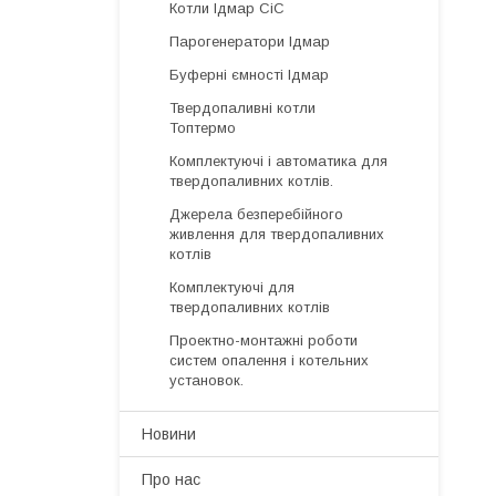
Котли Ідмар СіС
Парогенератори Ідмар
Буферні ємності Ідмар
Твердопаливні котли
Топтермо
Комплектуючі і автоматика для
твердопаливних котлів.
Джерела безперебійного
живлення для твердопаливних
котлів
Комплектуючі для
твердопаливних котлів
Проектно-монтажні роботи
систем опалення і котельних
установок.
Новини
Про нас