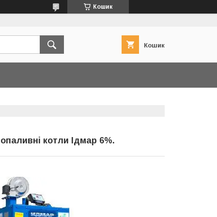
Кошик
Кошик
рдопаливні котли Ідмар 6%.