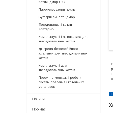
Котли Ідмар СіС
Парогенератори Ідмар
Буферні ємності Ідмар
Твердопаливні котли
Топтермо
Комплектуючі і автоматика для
твердопаливних котлів.
Джерела безперебійного
живлення для твердопаливних
котлів
Р
Комплектуючі для
р
твердопаливних котлів
т
Проектно-монтажні роботи
п
систем опалення і котельних
установок.
Новини
Х
Про нас