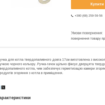
Купити
+380 (68) 259-59-56
повернення товару п
учка для котла твердопаливного довга 17см виготовлена з високояк
учкою чорного кольору. Ручка-гачок щільно фіксує дверцята тверд
вердопаливного котла, чим забезпечує герметизацію камери згорян
родуктів згоряння з котла в приміщення.
арактеристики