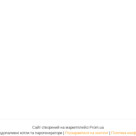
Сайт створений на маркетплейсі
Prom.ua
"Ідмар" Твердопаливні котли та парогенератори |
Поскаржитися на контент
|
Політика конф