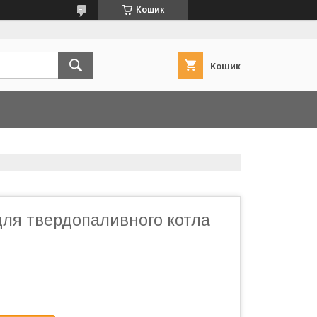
Кошик
Кошик
для твердопаливного котла