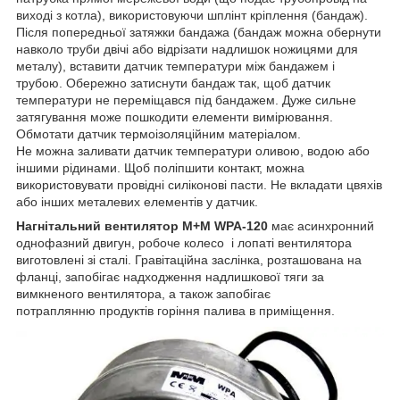
виході з котла), використовуючи шплінт кріплення (бандаж).
Після попередньої затяжки бандажа (бандаж можна обернути
навколо труби двічі або відрізати надлишок ножицями для
металу), вставити датчик температури між бандажем і
трубою. Обережно затиснути бандаж так, щоб датчик
температури не переміщався під бандажем. Дуже сильне
затягування може пошкодити елементи вимірювання.
Обмотати датчик термоізоляційним матеріалом.
Не можна заливати датчик температури оливою, водою або
іншими рідинами. Щоб поліпшити контакт, можна
використовувати провідні силіконові пасти. Не вкладати цвяхів
або інших металевих елементів у датчик.
Нагнітальний вентилятор M+M WPA-120
має асинхронний
однофазний двигун, робоче колесо і лопаті вентилятора
виготовлені зі сталі. Гравітаційна заслінка, розташована на
фланці, запобігає надходження надлишкової тяги за
вимкненого вентилятора, а також запобігає
потраплянню продуктів горіння палива в приміщення.