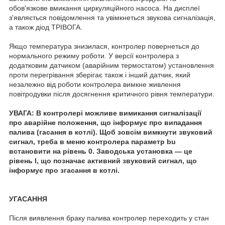
обов'язкове вмикання циркуляційного насоса. На дисплеї
з'являється повідомлення та увімкнеться звукова сигналізація,
а також діод ТРІВОГА.
Якщо температура знизилася, контролер повернеться до
нормального режиму роботи. У версії контролера з
додатковим датчиком (аварійним термостатом) установлення
проти перегрівання зберігає також і інший датчик, який
незалежно від роботи контролера вимкне живлення
повітродувки після досягнення критичного рівня температури.
УВАГА: В контролері можливе вимикання сигналізації
про аварійне положення, що інформує про випадання
палива (гасання в котлі). Щоб зовсім вимкнути звуковий
сигнал, треба в меню контролера параметр bu
встановити на рівень 0. Заводська установка — це
рівень I, що позначає активний звуковий сигнал, що
інформує про згасання в котлі.
УГАСАННЯ
Після виявлення браку палива контролер переходить у стан