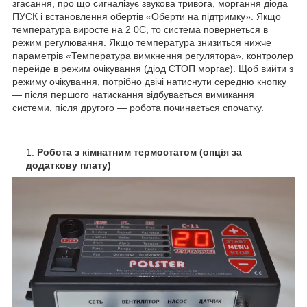
згасання, про що сигналізує звукова тривога, моргання діода
ПУСК і встановлення обертів «Оберти на підтримку». Якщо
температура виросте на 2
0
С, то система повернеться в
режим регулювання. Якщо температура знизиться нижче
параметрів «Температура вимкнення регулятора», контролер
перейде в режим очікування (діод СТОП моргає). Щоб вийти з
режиму очікування, потрібно двічі натиснути середню кнопку
— після першого натискання відбувається вимикання
системи, після другого — робота починається спочатку.
Робота з кімнатним термостатом (опція за
додаткову плату)