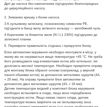
Дріт до насоса без наконечника під'єднуємо безпосередньо
до циркуляційного насосу.
2. Знімаємо кришку з бонки насоса.
3.К нульовому затискачу, позначеному символом РЕ,
під'єднати в банці жилу зеленого кольору — запобіжний нуль.
4.Коричневе та блакитне жили (N I L1 230V) під'єднуємо до
затискної планки.
5. Перевірити правильність з'єднань і прикрутити бонку.
Блок автоматики керування необхідно монтувати в місці, у
якому він не нагрівається вище температури +45 °C. Не треба
його розміщувати над елементами котла або котельної, які
досягають високої температури. Необхідно прикріпити оправу
для монтажу блока обраної основи (наприклад, у верхній
панелі обшивки котла) за допомогою металевих шурупів (4/L
= 20 мм). На оправу прикріпити блок автоматики за
допомогою двох металевих шурупів (4/L = 18 мм).
Датчик температури вхідний у комплекті блока керування
необхідно встановити в гніздо, якщо воно передбачене
конструкцією котла. Якщо немає такого гнізда, датчик
температури можна закріпити на не ізольованому зона
патрубка прямої мережевої води (що подає трубопровід на