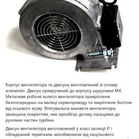
Корпус вентилятора та двигуна виготовлений зі сплаву
алюмінію. Двигун прикручений до корпусу шурупами М4.
Металеве робоче колесо вентилятора прикріплене
безпосередньо на валиці сервоприводу та закріплене болтом
від осьового зсуву. Втягувальна манжета вентилятора
захищена покриттям, яке запобігає дотику пальцями до
рухомих частин турбіни.
Двигун вентилятора виготовлений у класі ізоляції Р і
обладнаний термічним запобіжником від нецільового