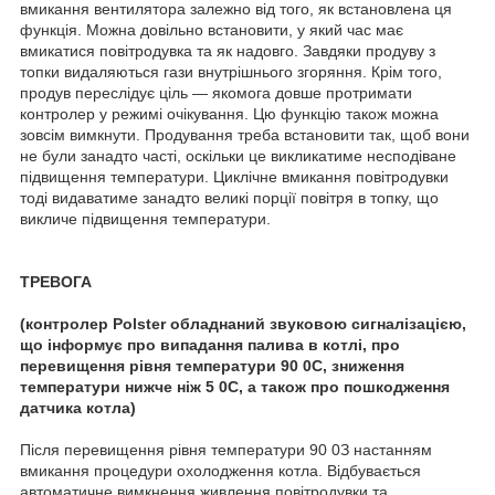
вмикання вентилятора залежно від того, як встановлена ця
функція. Можна довільно встановити, у який час має
вмикатися повітродувка та як надовго. Завдяки продуву з
топки видаляються гази внутрішнього згоряння. Крім того,
продув переслідує ціль — якомога довше протримати
контролер у режимі очікування. Цю функцію також можна
зовсім вимкнути. Продування треба встановити так, щоб вони
не були занадто часті, оскільки це викликатиме несподіване
підвищення температури. Циклічне вмикання повітродувки
тоді видаватиме занадто великі порції повітря в топку, що
викличе підвищення температури.
ТРЕВОГА
(контролер Polster обладнаний звуковою сигналізацією,
що інформує про випадання палива в котлі, про
перевищення рівня температури 90
0
С, зниження
температури нижче ніж 5
0
С, а також про пошкодження
датчика котла)
Після перевищення рівня температури 90
0
З настанням
вмикання процедури охолодження котла. Відбувається
автоматичне вимкнення живлення повітродувки та