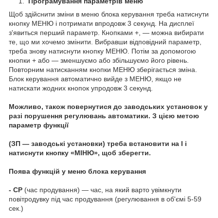
Програмування параметрів меню
Щоб здійснити зміни в меню блока керування треба натиснути
кнопку МЕНЮ і потримати впродовж 3 секунд. На дисплеї
з'явиться перший параметр. Кнопками +, ― можна вибирати
те, що ми хочемо змінити. Вибравши відповідний параметр,
треба знову натиснути кнопку МЕНЮ. Потім за допомогою
кнопки + або — зменшуємо або збільшуємо його рівень.
Повторним натисканням кнопки МЕНЮ зберігається зміна.
Блок керування автоматично вийде з МЕНЮ, якщо не
натискати жодних кнопок упродовж 3 секунд.
Можливо, також повернутися до заводських установок у
разі порушення регулювань автоматики. З цією метою
параметр функції
(ЗП — заводські установки) треба встановити на І і
натиснути кнопку «МІНЮ», щоб зберегти.
Поява функцій у меню блока керування
- СР
(час продування) — час, на який варто увімкнути
повітродувку під час продування (регулювання в об'ємі 5-59
сек.)