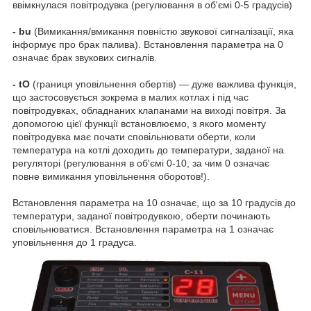
ввімкнулася повітродувка (регулювання в об'ємі 0-5 градусів)
- bu
(Вимикання/вмикання повністю звукової сигналізації, яка
інформує про брак палива). Встановлення параметра на 0
означає брак звукових сигналів.
- tO
(границя уповільнення обертів) — дуже важлива функція,
що застосовується зокрема в малих котлах і під час
повітродувках, обладнаних клапанами на виході повітря. За
допомогою цієї функції встановлюємо, з якого моменту
повітродувка має почати сповільнювати оберти, коли
температура на котлі доходить до температури, заданої на
регуляторі (регулювання в об'ємі 0-10, за чим 0 означає
повне вимикання уповільнення оборотов!).
Встановлення параметра на 10 означає, що за 10 градусів до
температури, заданої повітродувкою, оберти починають
сповільнюватися. Встановлення параметра на 1 означає
уповільнення до 1 градуса.