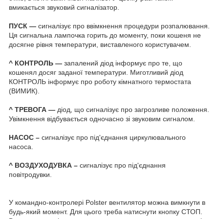
вмикається звуковий сигналізатор.
ПУСК —
сигналізує про ввімкнення процедури розпалювання.
Ця сигнальна лампочка горить до моменту, поки кошеня не
досягне рівня температури, виставленого користувачем.
^ КОНТРОЛЬ —
запалений діод інформує про те, що
кошенял досяг заданої температури. Миготливий діод
КОНТРОЛЬ інформує про роботу кімнатного термостата
(ВИМИК).
^ ТРЕВОГА —
діод, що сигналізує про загрозливе положення.
Увімкнення відбувається одночасно зі звуковим сигналом.
НАСОС –
сигналізує про під'єднання циркулювального
насоса.
^ ВОЗДУХОДУВКА –
сигналізує про під'єднання
повітродувки.
У командно-контролері Polster вентилятор можна вимкнути в
будь-який момент. Для цього треба натиснути кнопку СТОП.