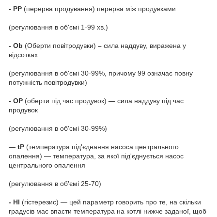
- РР
(перерва продування) перерва між продувками
(регулювання в об'ємі 1-99 хв.)
- Ob
(Оберти повітродувки)
–
сила наддуву, виражена у
відсотках
(регулювання в об'ємі 30-99%, причому 99 означає повну
потужність повітродувки)
- ОР
(оберти під час продувок) — сила наддуву під час
продувок
(регулювання в об'ємі 30-99%)
―
tP
(температура під'єднання насоса центрального
опалення) — температура, за якої під'єднується насос
центрального опалення
(регулювання в об'ємі 25-70)
- НІ
(гістерезис) — цей параметр говорить про те, на скільки
градусів має впасти температура на котлі нижче заданої, щоб