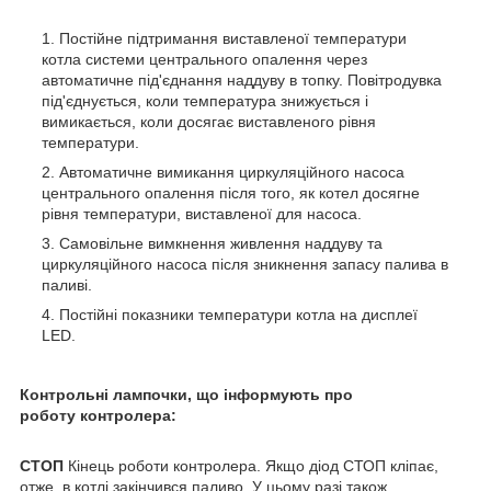
Постійне підтримання виставленої температури
котла системи центрального опалення через
автоматичне під'єднання наддуву в топку. Повітродувка
під'єднується, коли температура знижується і
вимикається, коли досягає виставленого рівня
температури.
Автоматичне вимикання циркуляційного насоса
центрального опалення після того, як котел досягне
рівня температури, виставленої для насоса.
Самовільне вимкнення живлення наддуву та
циркуляційного насоса після зникнення запасу палива в
паливі.
Постійні показники температури котла на дисплеї
LED.
Контрольні лампочки, що інформують про
роботу контролера:
СТОП
Кінець роботи контролера. Якщо діод СТОП кліпає,
отже, в котлі закінчився паливо. У цьому разі також