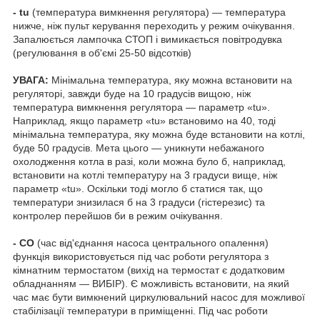
- tu
(температура вимкнення регулятора) — температура
нижче, ніж пульт керування переходить у режим очікування.
Запалюється лампочка СТОП і вимикається повітродувка
(регулювання в об'ємі 25-50 відсотків)
УВАГА:
Мінімальна температура, яку можна встановити на
регуляторі, завжди буде на 10 градусів вищою, ніж
температура вимкнення регулятора — параметр «tu».
Наприклад, якщо параметр «tu» встановимо на 40, тоді
мінімальна температура, яку можна буде встановити на котлі,
буде 50 градусів. Мета цього — уникнути небажаного
охолодження котла в разі, коли можна було б, наприклад,
встановити на котлі температуру на 3 градуси вище, ніж
параметр «tu». Оскільки тоді могло б статися так, що
температури знизилася б на 3 градуси (гістерезис) та
контролер перейшов би в режим очікування.
- СО
(час від'єднання насоса центрального опалення)
функція використовується під час роботи регулятора з
кімнатним термостатом (вихід на термостат є додатковим
обладнанням — ВИБІР). Є можливість встановити, на який
час має бути вимкнений циркулювальний насос для можливої
стабілізації температури в приміщенні. Під час роботи