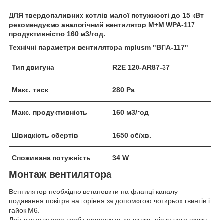
Д
ЛЯ твердопаливних котлів малої потужності до 15 кВт
рекомендуємо аналогічний вентилятор M+M WPA-117
продуктивністю 160 м3/год.
Технічні параметри вентилятора mplusm "ВПА-117"
Тип двигуна
R2E 120-AR87-37
Макс. тиск
280 Pa
Макс. продуктивність
160 м3/год
Швидкість обертів
1650 об/хв.
Споживана потужність
34 W
Монтаж вентилятора
Вентилятор необхідно встановити на фланці каналу
подавання повітря на горіння за допомогою чотирьох гвинтів і
гайок М6.
Дріт вентилятора треба приєднати до вилки, після чого вилку