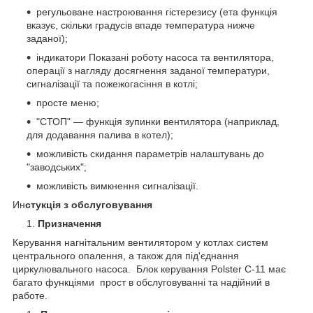
регульоване настроювання гістерезису (ета функція
вказує, скільки градусів впаде температура нижче
заданої);
індикатори Показані роботу насоса та вентилятора,
операції з нагляду досягнення заданої температури,
сигналізації та пожежогасіння в котлі;
просте меню;
"СТОП" — функція зупинки вентилятора (наприклад,
для додавання палива в котел);
можливість скидання параметрів налаштувань до
"заводських";
можливість вимкнення сигналізації.
Ин
стукція з обслуговування
Призначення
Керування нагнітальним вентилятором у котлах систем
центрального опалення, а також для під'єднання
циркулювального насоса. Блок керування Polster C-11 має
багато функціями прост в обслуговуванні та надійний в
работе.