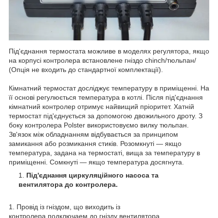
Під'єднання термостата можливе в моделях регулятора, якщо
на корпусі контролера встановлене гніздо chinch/тюльпан/
(Опція не входить до стандартної комплектації).
Кімнатний термостат досліджує температуру в приміщенні. На
її основі регулюється температура в котлі. Після під'єднання
кімнатний контролер отримує найвищий пріоритет. Хатній
термостат під'єднується за допомогою двожильного дроту. З
боку контролера Polster використовуємо вилку тюльпан.
Зв'язок між обладнанням відбувається за принципом
замикання або розмикання стиків. Розомкнуті — якщо
температура, задана на термостаті, вища за температуру в
приміщенні. Сомкнуті — якщо температура досягнута.
Під'єднання циркуляційного насоса та
вентилятора до контролера.
1. Провід із гніздом, що виходить із
контролера подключаем до гнізду вентилятора.