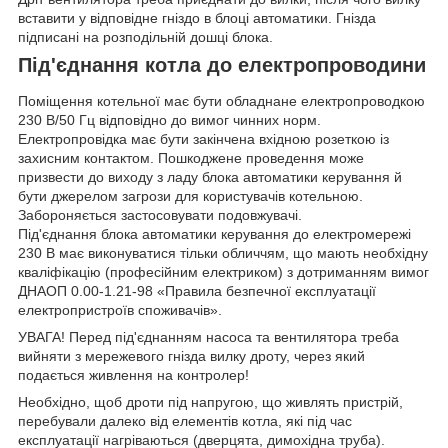
вставити у відповідне гніздо в блоці автоматики. Гнізда
підписані на розподільній дошці блока.
Під'єднання котла до електропроводини
Поміщення котельної має бути обладнане електропроводкою
230 В/50 Гц відповідно до вимог чинних норм.
Електропровідка має бути закінчена вхідною розеткою із
захисним контактом. Пошкоджене проведення може
призвести до виходу з ладу блока автоматики керування й
бути джерелом загрози для користувачів котельною.
Забороняється застосовувати подовжувачі.
Під'єднання блока автоматики керування до електромережі
230 В має виконуватися тільки обличчям, що мають необхідну
кваліфікацію (професійним електриком) з дотриманням вимог
ДНАОП 0.00-1.21-98 «Правила безпечної експлуатації
електропристроїв споживачів».
УВАГА! Перед під'єднанням насоса та вентилятора треба
вийняти з мережевого гнізда вилку дроту, через який
подається живлення на контролер!
Необхідно, щоб дроти під напругою, що живлять пристрій,
перебували далеко від елементів котла, які під час
експлуатації нагріваються (дверцята, димохідна труба).