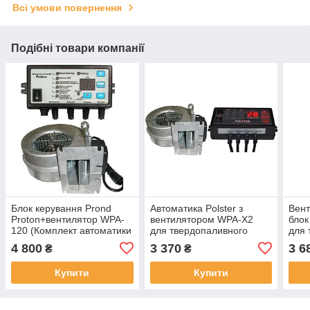
Всі умови повернення
Подібні товари компанії
Блок керування Prond
Автоматика Polster з
Вент
Proton+вентилятор WPA-
вентилятором WPA-X2
блок
120 (Комплект автоматики
для твердопаливного
для 
Протон для
котла
котл
4 800
3 370
3 6
₴
₴
твердопаливних котлів)
Купити
Купити