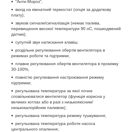
"Анти-Мороз";
вихід на кімнатний термостат (опція за додаткову
плату);
звукові сигнали/сигналізація (немає палива,
перевищення високої температури 90
o
С, пошкоджений
датчик);
супутній звук натискання клавіш;
роздільне регулювання обертів вентилятора в
режимах роботи та підтримки;
плавне регулювання обертів вентилятора в проміжку
30-100%;
повністю регулювання настроювання режиму
підтримки;
регульована температура за якої почне
сповільнюватися вентилятор (функція корисна у
великих котлах або в разі з низькоякісним/
низькокалорійним паливом);
регульована температура режиму тушкування;
регульована температура роботи насоса
центрального опалення;