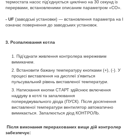
термостата насос під'єднується циклічно на 30 секунд із
перервами, встановленими описаним параметром «СО».
- UF
(заводські установки) — встановлення параметра на І
означає повернення до заводських установок.
3. Розпалювання котла
Під'єднати живлення контролера мережевим
вимикачем.
Встановити бажану температуру кнопками (+), (-). У
процесі виставлення на дисплеї з'явиться
пульсувальний рівень виставленої температури.
Натискання кнопки СТАРТ здійснює включення
наддуву в котлі та запалювання
попереджувального діода (ПУСК). Після досягнення
виставленої температури вентилятор автоматично
вимикається. Запалюється діод КОНТРОЛЬ.
Після виконання перерахованих вище дій контролер
забезпечує: