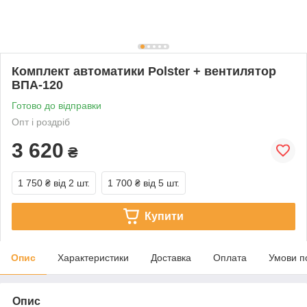
Комплект автоматики Polster + вентилятор
ВПА-120
Готово до відправки
Опт і роздріб
3 620
₴
1 750 ₴
від 2 шт.
1 700 ₴
від 5 шт.
Купити
Опис
Характеристики
Доставка
Оплата
Умови п
Опис