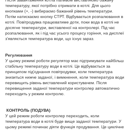
Після завантаження котла паливом виставляємо бажану
температуру, якої потрібно отримати в котлі. Для цього
кнопками (+, -) вибираємо бажаний рівень температури.
Потім натискаємо кнопку СТРТ. Відбувається розпалювання в
котлі. Повітродувка працюватиме доти, поки вода в котлі не
досягне температури, виставленої на контролері. Під час
розпалювання, як і під час усього процесу горіння, на дисплеї
з'являється температура води, що існує зараз.
Регулювання
У цьому режимі роботи регулятор має підтримувати найбільш
стабільну температуру води в котлі. Це відбувається за
принципом під'єднання повітродувки, коли температура
знизиться нижче заданої, і вимкнення, коли температура води
перевищить рівень виставлений користувачем. Після
перевищення заданої температури контролер автоматично
переходить у режим контролю.
КОНТРОЛЬ (ПОДУВА)
У цей режим роботи контролер переходить, коли
температура води в котлі буде вище заданої температури. У
цьому режимі починає діяти функція продування. Це циклічне