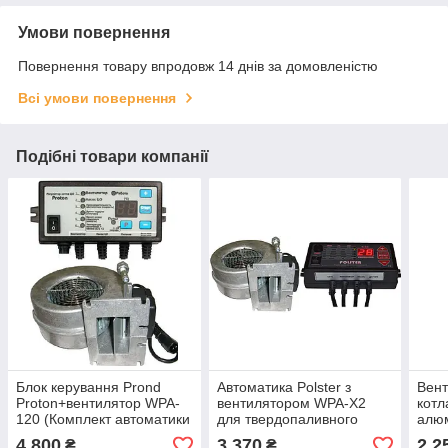
Умови повернення
Повернення товару впродовж 14 днів за домовленістю
Всі умови повернення
Подібні товари компанії
Блок керування Prond
Автоматика Polster з
Вент
Proton+вентилятор WPA-
вентилятором WPA-X2
котл
120 (Комплект автоматики
для твердопаливного
алюм
Протон для
котла
4 800
3 370
2 2
₴
₴