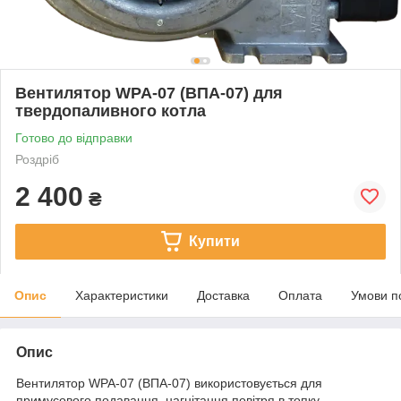
Вентилятор WPA-07 (ВПА-07) для
твердопаливного котла
Готово до відправки
Роздріб
2 400
₴
Купити
Опис
Характеристики
Доставка
Оплата
Умови п
Опис
Вентилятор WPA-07 (ВПА-07) використовується для
примусового подавання, нагнітання повітря в топку