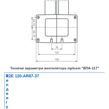
Технічні параметри вентилятора mplusm "ВПА-117"
Т
R2E 120-AR87-37
и
п
д
в
и
г
у