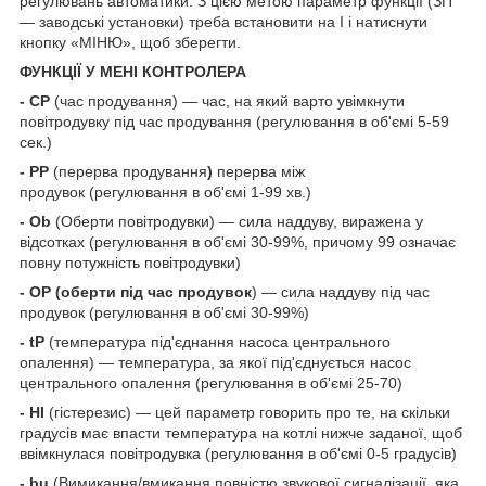
регулювань автоматики. З цією метою параметр функції (ЗП
— заводські установки) треба встановити на І і натиснути
кнопку «МІНЮ», щоб зберегти.
ФУНКЦІЇ У МЕНІ КОНТРОЛЕРА
- СР
(час продування) — час, на який варто увімкнути
повітродувку під час продування (регулювання в об'ємі 5-59
сек.)
- РР
(перерва продування
)
перерва між
продувок (регулювання в об'ємі 1-99 хв.)
- Ob
(Оберти повітродувки) — сила наддуву, виражена у
відсотках (регулювання в об'ємі 30-99%, причому 99 означає
повну потужність повітродувки)
- ОР (оберти під час продувок
) — сила наддуву під час
продувок (регулювання в об'ємі 30-99%)
- tP
(температура під'єднання насоса центрального
опалення) — температура, за якої під'єднується насос
центрального опалення (регулювання в об'ємі 25-70)
- НІ
(гістерезис) — цей параметр говорить про те, на скільки
градусів має впасти температура на котлі нижче заданої, щоб
ввімкнулася повітродувка (регулювання в об'ємі 0-5 градусів)
- bu
(Вимикання/вмикання повністю звукової сигналізації, яка