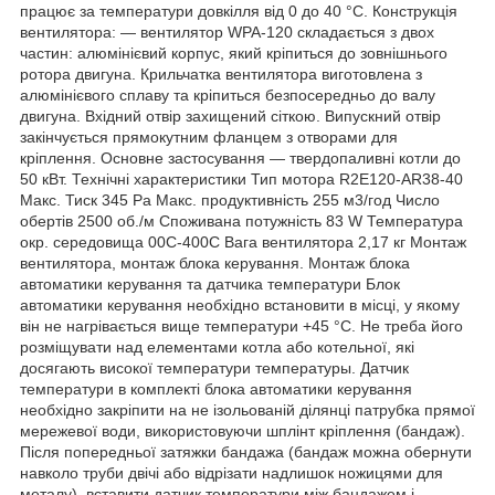
працює за температури довкілля від 0 до 40 °C. Конструкція
вентилятора: — вентилятор WPA-120 складається з двох
частин: алюмінієвий корпус, який кріпиться до зовнішнього
ротора двигуна. Крильчатка вентилятора виготовлена з
алюмінієвого сплаву та кріпиться безпосередньо до валу
двигуна. Вхідний отвір захищений сіткою. Випускний отвір
закінчується прямокутним фланцем з отворами для
кріплення. Основне застосування — твердопаливні котли до
50 кВт. Технічні характеристики Тип мотора R2E120-AR38-40
Макс. Тиск 345 Pa Макс. продуктивність 255 м3/год Число
обертів 2500 об./м Споживана потужність 83 W Температура
окр. середовища 00C-400C Вага вентилятора 2,17 кг Монтаж
вентилятора, монтаж блока керування. Монтаж блока
автоматики керування та датчика температури Блок
автоматики керування необхідно встановити в місці, у якому
він не нагрівається вище температури +45 °C. Не треба його
розміщувати над елементами котла або котельної, які
досягають високої температури температуры. Датчик
температури в комплекті блока автоматики керування
необхідно закріпити на не ізольованій ділянці патрубка прямої
мережевої води, використовуючи шплінт кріплення (бандаж).
Після попередньої затяжки бандажа (бандаж можна обернути
навколо труби двічі або відрізати надлишок ножицями для
металу), вставити датчик температури між бандажем і