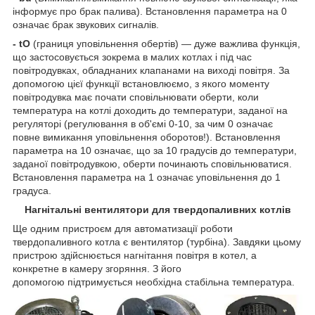
інформує про брак палива). Встановлення параметра на 0
означає брак звукових сигналів.
- tO
(границя уповільнення обертів) — дуже важлива функція,
що застосовується зокрема в малих котлах і під час
повітродувках, обладнаних клапанами на виході повітря. За
допомогою цієї функції встановлюємо, з якого моменту
повітродувка має почати сповільнювати оберти, коли
температура на котлі доходить до температури, заданої на
регуляторі (регулювання в об'ємі 0-10, за чим 0 означає
повне вимикання уповільнення оборотов!). Встановлення
параметра на 10 означає, що за 10 градусів до температури,
заданої повітродувкою, оберти починають сповільнюватися.
Встановлення параметра на 1 означає уповільнення до 1
градуса.
Нагнітальні вентилятори для твердопаливних котлів
Ще одним пристроєм для автоматизації роботи
твердопаливного котла є вентилятор (турбіна). Завдяки цьому
пристрою здійснюється нагнітання повітря в котел, а
конкретне в камеру згоряння. З його
допомогою підтримується необхідна стабільна температура.