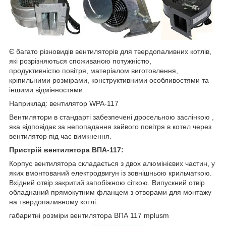
Є багато різновидів вентиляторів для твердопаливних котлів,
які розрізняються споживаною потужністю,
продуктивністю повітря, матеріалом виготовлення,
кріпильними розмірами, конструктивними особливостями та
іншими відмінностями.
Наприклад: вентилятор WPA-117
Вентилятори в стандарті забезпечені дросельною заслінкою ,
яка відповідає за непопадання зайвого повітря в котел через
вентилятор під час вимкнення.
Пристрій вентилятора ВПА-117:
Корпус вентилятора складається з двох алюмінієвих частин, у
яких вмонтований електродвигун із зовнішньою крильчаткою.
Вхідний отвір закритий запобіжною сіткою. Випускний отвір
обладнаний прямокутним фланцем з отворами для монтажу
на твердопаливному котлі.
габаритні розміри вентилятора ВПА 117 mplusm