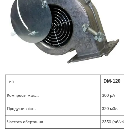
DM-120
Тип
Компресія макс.:
300 рА
Продуктивність
320 м
3
/ч.
Частота обертання
2350 (об/хв)