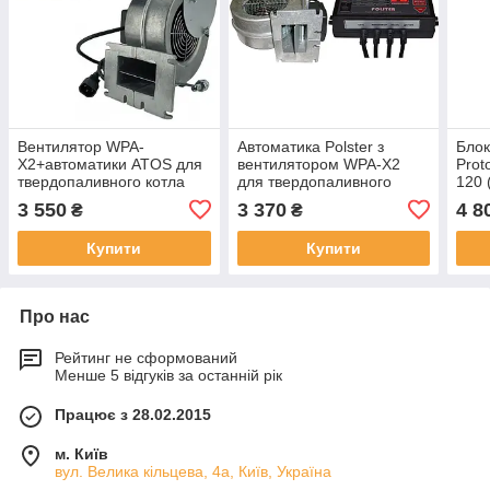
Вентилятор WPA-
Автоматика Polster з
Блок
X2+автоматики ATOS для
вентилятором WPA-X2
Prot
твердопаливного котла
для твердопаливного
120 
котла
Прот
3 550
3 370
4 8
₴
₴
твер
Купити
Купити
Про нас
Рейтинг не сформований
Менше 5 відгуків за останній рік
Працює з 28.02.2015
м. Київ
вул. Велика кільцева, 4а, Київ, Україна