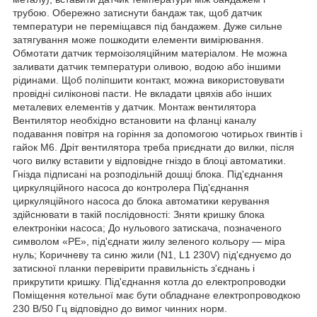
трубою. Обережно затиснути бандаж так, щоб датчик
температури не переміщався під бандажем. Дуже сильне
затягування може пошкодити елементи вимірювання.
Обмотати датчик термоізоляційним матеріалом. Не можна
заливати датчик температури оливою, водою або іншими
рідинами. Щоб поліпшити контакт, можна використовувати
провідні силіконові пасти. Не вкладати цвяхів або інших
металевих елементів у датчик. Монтаж вентилятора
Вентилятор необхідно встановити на фланці каналу
подавання повітря на горіння за допомогою чотирьох гвинтів і
гайок М6. Дріт вентилятора треба приєднати до вилки, після
чого вилку вставити у відповідне гніздо в блоці автоматики.
Гнізда підписані на розподільній дошці блока. Під'єднання
циркуляційного насоса до контролера Під'єднання
циркуляційного насоса до блока автоматики керування
здійснювати в такій послідовності: Зняти кришку блока
електроніки насоса; До нульового затискача, позначеного
символом «РЕ», під'єднати жилу зеленого кольору — міра
нуль; Коричневу та синю жили (N1, L1 230V) під'єднуємо до
затискної планки перевірити правильність з'єднань і
прикрутити кришку. Під'єднання котла до електропроводки
Поміщення котельної має бути обладнане електропроводкою
230 В/50 Гц відповідно до вимог чинних норм.