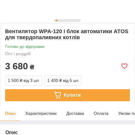
Вентилятор WPA-120 і блок автоматики ATOS
для твердопаливних котлів
Готово до відправки
Опт і роздріб
3 680
₴
1 500 ₴
від 3 шт.
1 400 ₴
від 5 шт.
Купити
Опис
Характеристики
Доставка
Оплата
Умови п
Опис