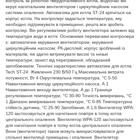
контроль за роботою твердопаливного котла, водночас він
керує нагнітальним вентилятором і циркуляційним насосом
системи опалення. Автоматика для котла ST-24 кріпиться на
корпус котла. На контролері задається температура, яку
необхідно підтримувати в приміщенні, решта все зробить
контролер. Він регулюватиме роботу вентилятора залежно від
температури води в котлі. Основними перевагами контролера
є: автоматичне керування вентилятором; керування
циркуляційним насосом; РК-дисплей; корпус зроблений із
матеріалів, які здатні витримувати високі та низькі
температури; захист від перегрівання; обладнаний
запобіжником. Технічні характеристики автоматики для котла
Tech ST-24: Живлення 230 В/50 Гц Максимальна витрата
потужності, Вт 4 Округлювальна температура, °C 5-50
Навантаження виходу циркуляційного насоса, А 1
Навантаження виходу вентилятора, А до 1 Границя
регулювання температури, °C 30-80 Точність вимірювань, °C
1 Діапазон вимірювання температури, °C 0-85 Температурна
стійкість датчика, °C 25-90 Запобіжник, А 1,6 Вентилятор WPA-
120 застосовується для нагнітання повітря в топку котла
центрального опалення. Вентилятор WPA-120 застосовується
для нагнітання повітря в топку котла центрального опалення.
Вони (вентилятори) також можуть використовуватися для
спільної вентиляції приміщень і опалення. Вентилятор