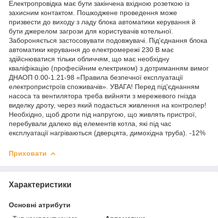
Електропровідка має бути закінчена вхідною розеткою із
захисним контактом. Пошкоджене проведення може
призвести до виходу з ладу блока автоматики керування й
бути джерелом загрози для користувачів котельної.
Забороняється застосовувати подовжувачі. Під'єднання блока
автоматики керування до електромережі 230 В має
здійснюватися тільки обличчям, що має необхідну
кваліфікацію (професійним електриком) з дотриманням вимог
ДНАОП 0.00-1.21-98 «Правила безпечної експлуатації
електропристроїв споживачів». УВАГА! Перед під'єднанням
насоса та вентилятора треба вийняти з мережевого гнізда
виделку дроту, через який подається живлення на контролер!
Необхідно, щоб дроти під напругою, що живлять пристрої,
перебували далеко від елементів котла, які під час
експлуатації нагріваються (дверцята, димохідна труба). -12%
Приховати
Характеристики
Основні атрибути