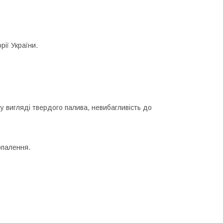
рії України.
му вигляді твердого палива, невибагливість до
опалення.