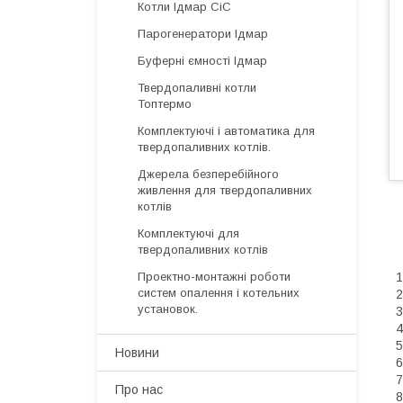
Котли Ідмар СіС
Парогенератори Ідмар
Буферні ємності Ідмар
Твердопаливні котли
Топтермо
Комплектуючі і автоматика для
твердопаливних котлів.
Джерела безперебійного
живлення для твердопаливних
котлів
Комплектуючі для
твердопаливних котлів
1
Проектно-монтажні роботи
систем опалення і котельних
2
установок.
3
4
5
Новини
6
7
Про нас
8