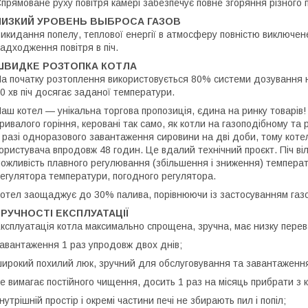
прямоване руху повітря камері забезпечує повне згоряння різного 
НИЗКИЙ УРОВЕНЬ ВЫБРОСА ГАЗОВ
икидання попелу, теплової енергії в атмосферу повністю виключ
адходження повітря в піч.
ШВИДКЕ РОЗТОПКА КОТЛА
а початку розтоплення використовується 80% системи дозування н
0 хв піч досягає заданої температури.
аш котел — унікальна торгова пропозиція, єдина на ринку товарів!
ривалого горіння, керовані так само, як котли на газоподібному т
 разі одноразового завантаження сировини на дві доби, тому коте
ористувача впродовж 48 годин. Це вдалий технічний проєкт. Піч ві
ожливість плавного регулювання (збільшення і зниження) температ
егулятора температури, погодного регулятора.
отел заощаджує до 30% палива, порівнюючи із застосуванням газо
ЗРУЧНОСТІ ЕКСПЛУАТАЦІЇ
ксплуатація котла максимально спрощена, зручна, має низку перев
авантаження 1 раз упродовж двох днів;
ирокий похилий люк, зручний для обслуговування та завантаженн
е вимагає постійного чищення, досить 1 раз на місяць прибрати з к
нутрішній простір і окремі частини печі не збирають пил і попіл;