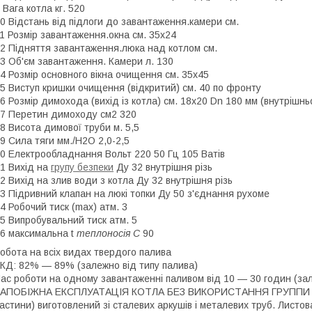
 Вага котла кг. 520
0 Відстань від підлоги до завантаження.камери см.
1 Розмір завантаження.окна см. 35х24
2 Підняття завантаження.люка над котлом см.
3 Об'єм завантаження. Камери л. 130
4 Розмір основного вікна очищення см. 35х45
5 Виступ кришки очищення (відкритий) см. 40 по фронту
6 Розмір димохода (вихід із котла) см. 18х20 Dn 180 мм (внутрішнь
7 Перетин димоходу см2 320
8 Висота димової труби м. 5,5
9 Сила тяги мм./Н2О 2,0-2,5
0 Електрообладнання Вольт 220 50 Гц 105 Ватів
1 Вихід на
групу безпеки
Ду 32 внутрішня різь
2 Вихід на злив води з котла Ду 32 внутрішня різь
3 Підривний клапан на люкі топки Ду 50 з'єднання рухоме
4 Робочий тиск (max) атм. 3
5 Випробувальний тиск атм. 5
6 максимальна t
теплоносія С
90
обота на всіх видах твердого палива
КД: 82% — 89% (залежно від типу палива)
ас роботи на одному завантаженні паливом від 10 — 30 годин (зал
АПОБІЖНА ЕКСПЛУАТАЦІЯ КОТЛА БЕЗ ВИКОРИСТАННЯ ГРУППИ БЕЗП
астини) виготовлений зі сталевих аркушів і металевих труб. Листо