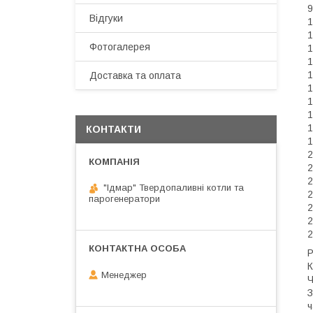
9
Відгуки
1
1
Фотогалерея
1
1
1
Доставка та оплата
1
1
1
1
КОНТАКТИ
1
2
2
2
"Ідмар" Твердопаливні котли та
2
парогенератори
2
2
2
Р
К
Менеджер
Ч
З
ч