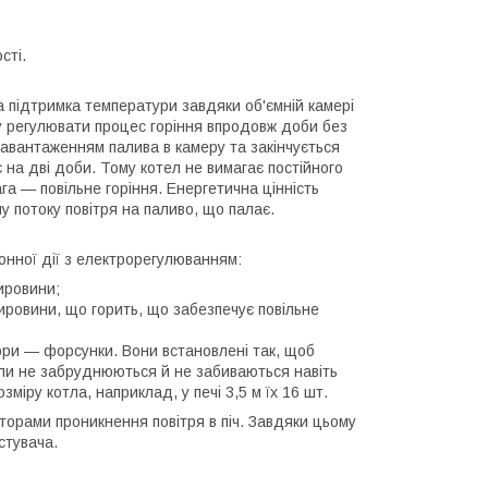
сті.
а підтримка температури завдяки об'ємній камері
у регулювати процес горіння впродовж доби без
авантаженням палива в камеру та закінчується
а дві доби. Тому котел не вимагає постійного
а — повільне горіння. Енергетична цінність
 потоку повітря на паливо, що палає.
онної дії з електрорегулюванням:
ировини;
ировини, що горить, що забезпечує повільне
вори — форсунки. Вони встановлені так, щоб
оли не забруднюються й не забиваються навіть
зміру котла, наприклад, у печі 3,5 м їх 16 шт.
торами проникнення повітря в піч. Завдяки цьому
стувача.