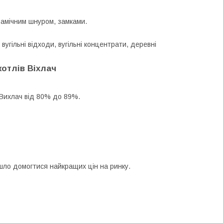
рамічним шнуром, замками.
вугільні відходи, вугільні концентрати, деревні
отлів Віхлач
 Вихлач від 80% до 89%.
йшло домогтися найкращих цін на ринку.