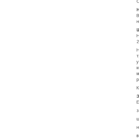
С
В
н
Н
2
Н
т
у
к
м
р
К
Е
з
ш
н
в