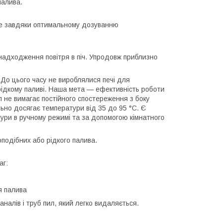
палива.
ене завдяки оптимальному дозуванню
адходження повітря в піч. Упродовж приблизно
 До цього часу не вироблялися печі для
а рідкому паливі. Наша мета — ефективність роботи
л не вимагає постійного спостереження з боку
льно досягає температури від 35 до 95 °C. Є
ури в ручному режимі та за допомогою кімнатного
подібних або рідкого палива.
аг:
я палива
аналів і труб пил, який легко видаляється.