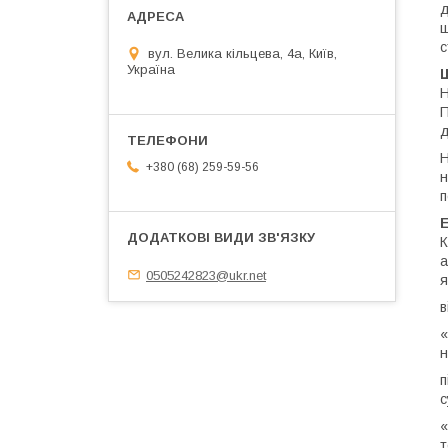
д
щ
с
вул. Велика кільцева, 4а, Київ,
Україна
Н
П
д
Н
+380 (68) 259-59-56
н
п
К
а
0505242823@ukr.net
я
в
«
н
п
с
«
т