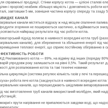
ля справжньої продукції. Стінки корпусу котла — цілісні сталеві е
ілин і прорізів) неабияк збільшує міцність і довговічність роботи 
талі, завтовшки 5 мм, зовнішня частина корпусу спереду та ззаду 5
ШВИДКЕ КАНАЛІ
агрівальні канали містяться відразу ж над місцем спалення палив
родукти згоряння не поширюються хаотично, а підіймаються знизу в
осягаються найкращі результати під час роботи котла.
оваторський підхід полягає в наявності всередині котла труб (р
агрівальних каналів), для збереження та збільшення енергії під час
ереміщення теплової енергії, що сприяє постійному обігріванню в с
ЕФЕКТИВНІСТЬ РОБОТИ
КД Рекламованого котла — 89%, на відміну від інших (порядку 80%)
варій упродовж року залишається на рівні 0,5%. Такий результат да
кості для розпалювання котла та такі технічні новинки:
ільна циркуляція (система регулює кількість газів у печі та перешк
суха» робота печі-котла (заєднується в наявності всередині котл
агрівальних каналів, що перешкоджають шкідливим випаровуванням 
ід час виготовлення труб каналів використаний молібден, який наді
убстанцій;
мокриї» прути нагрівання не припалюються завдяки воді, що надх
емпературу;