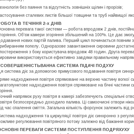
ехнологія без паяння та відсутність зовнішніх щілин і прорізів;
астосування сталевих листів більшої товщини та труб найвищої яко
РОБОТА В ТЕЧІННЯ 2-х ДНІВ
сновна перевага такої системи — робота впродовж 2 днів, постійн
горяння. Об'єм камери згоряння збільшений на 100%. Це дає змог
одавання нових партій палива. Перший цикл починається повним з
рибиранням попелу. Одноразове завантаження сировини достатнє н
постереження з боку користувача впродовж 48 годин. Друга переваг
ировини використовується ефективно завдяки правильному напряму
УСОВЕРШЕННІСТЬВАННА СИСТЕМА ПІДАЧІ ПОДУХУ
я система діє за допомогою примусового подавання повітря синхр
ряме надходження повітря спрямоване на верхню частину вогкої с
агатопунктове надходження повітря спрямоване на бічні частини с
оріння.
очний напрямок руху повітря в камері забезпечують спеціальні от
овітря безпосередньо доходило палива. Ці самоочисні отвори нік
ід час спалення сміття. Загальна кількість форсунок залежить від ро
истема надходження та циркуляції повітря діє синхронно з регуля
ожливе регулювання повітряного потоку залежно від бажання кори
ОСНОВНІ ПЕРЕВАГИ СИСТЕМИ ПОСТУПЛЕННЯ ПОДРЯХУХУ