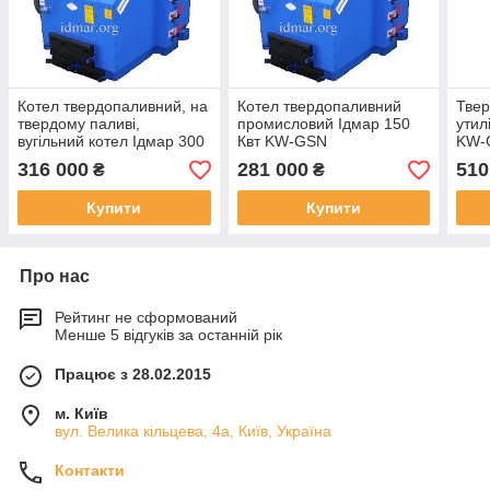
Котел твердопаливний, на
Котел твердопаливний
Твер
твердому паливі,
промисловий Ідмар 150
утил
вугільний котел Ідмар 300
Квт KW-GSN
KW-
Квт KW-GSN
316 000
281 000
510
₴
₴
Купити
Купити
Про нас
Рейтинг не сформований
Менше 5 відгуків за останній рік
Працює з 28.02.2015
м. Київ
вул. Велика кільцева, 4а, Київ, Україна
Контакти