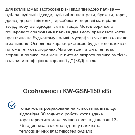
Для котлів Ідмар застосовні різні види твердого палива —
вугілля, вугільні відходи, вугільні концентрати, брикети, торф,
дрова, деревні відходи, тирсобикети, деревні матеріали,
тверді побутові відходи, сміття тощо. Метод верхнього
пошарового спалювання палива дає змогу працювати котлу
практично на будь-якому паливі (мусорі) з великою вологістю
й зольністю. Основною характеристикою будь-якого палива є
питома теплота згоряння. Чим більше питома теплота
згоряння палива, тим менше питома витрата палива за тієї ж
величини коефіцієнта корисної дії (ККД) котла.
Особливості KW-GSN-150 кВт
топка котлів розрахована на кількість палива, що
відповідає 30 годиною роботи котла (дана
характеристика може змінюватися в діапазоні 12-
76 годинника залежно від типу палива та
теплофізичних властивостей будівлі)