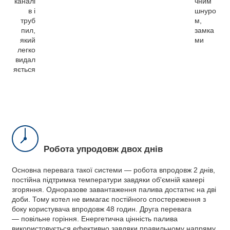
каналі
чним
в і
шнуро
труб
м,
пил,
замка
який
ми
легко
видал
яється
Робота упродовж двох днів
Основна перевага такої системи — робота впродовж 2 днів,
постійна підтримка температури завдяки об'ємній камері
згоряння. Одноразове завантаження палива достатнє на дві
доби. Тому котел не вимагає постійного спостереження з
боку користувача впродовж 48 годин. Друга перевага
— повільне горіння. Енергетична цінність палива
використовується ефективно завдяки правильному напряму