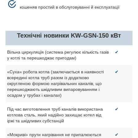
кошеняв простий в обслуговуванні й експлуатації
Технічні новинки KW-GSN-150 кВт
Вільна циркуляція (система регулює кількість газів
✔
у котлі та перешкоджає пригодам)
«Суха» робота котла (заключається в наявності
✔
всередині котла труб разом із додатково
округленою формою нагрівальних каналів, що
перешкоджають шкідливим випаровуванням і
осадом у трубах і каналах)
Під час виготовлення труб каналів використана
✔
котлова сталь, який надійно захищає котел від
іржі та шкідливих субстанцій
«Мокриві» прути нагрівання не припалюються
✔