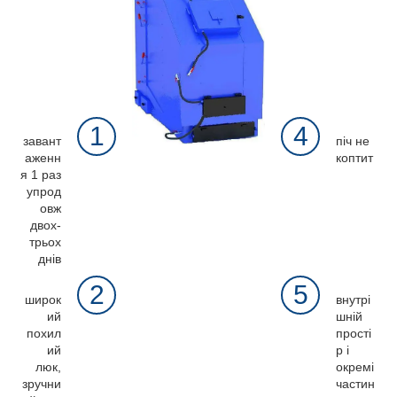
1
4
завант
піч не
аженн
коптит
я 1 раз
упрод
овж
двох-
трьох
днів
2
5
широк
внутрі
ий
шній
похил
прості
ий
р і
люк,
окремі
зручни
частин