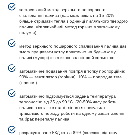
застосований метод верхнього пошарового
спалювання палива (дає можливість на 15-20%
більше отримати тепла з одиниці пиляльного твердого
палива, ніж звичайний метод горіння в загальному
полум'я)
метод верхнього пошарового спалювання палива дає
змогу працювати котлу практично на будь-якому
паливі (мусорі) з великою вологістю й зольністю
автоматичне подавання повітря в топку пропорційне:
90% — вентилятор (горіння) 10% — природна тяга
(тілення)
автоматично підтримується задана температура
теплоносія: від 35 до 90 °C. (20-50% часу роботи
паливо в котлі є в стані тління) як результат
тривалішого періоду роботи на одному завантаженні
та брак перепалу палива
розрахунковане ККД котла 89% (залежно від типу