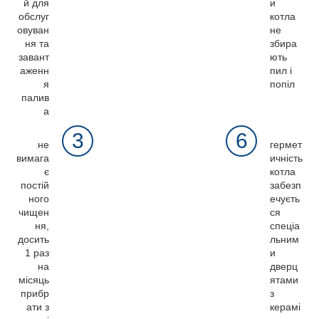
й для
и
обслуг
котла
овуван
не
ня та
збира
завант
ють
аженн
пил і
я
попіл
палив
а
3
6
не
гермет
вимага
ичність
є
котла
постій
забезп
ного
ечуєть
чищен
ся
ня,
спеціа
досить
льним
1 раз
и
на
дверц
місяць
ятами
прибр
з
ати з
керамі