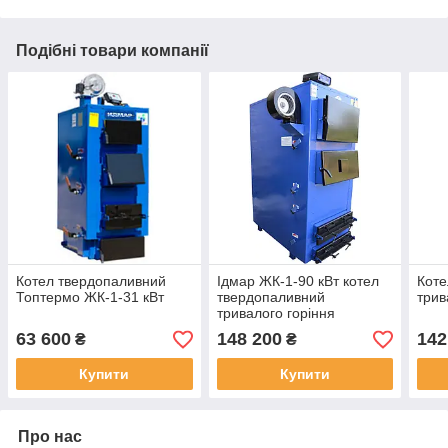
Подібні товари компанії
Котел твердопаливний
Ідмар ЖК-1-90 кВт котел
Коте
Топтермо ЖК-1-31 кВт
твердопаливний
трив
тривалого горіння
63 600
148 200
142
₴
₴
Купити
Купити
Про нас