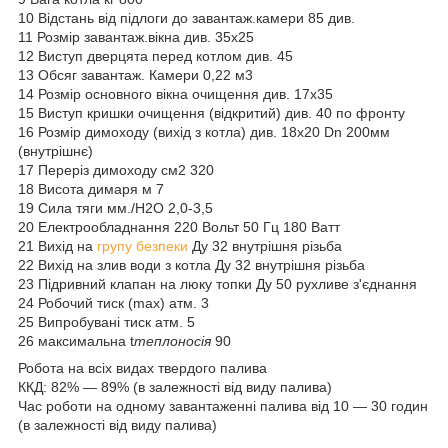
10 Відстань від підлоги до завантаж.камери 85 див.
11 Розмір завантаж.вікна див. 35х25
12 Виступ дверцята перед котлом див. 45
13 Обсяг завантаж. Камери 0,22 м3
14 Розмір основного вікна очищення див. 17х35
15 Виступ кришки очищення (відкритий) див. 40 по фронту
16 Розмір димоходу (вихід з котла) див. 18х20 Dn 200мм
(внутрішнє)
17 Переріз димоходу см2 320
18 Висота димаря м 7
19 Сила тяги мм./Н2О 2,0-3,5
20 Електрообладнання 220 Вольт 50 Гц 180 Ватт
21 Вихід на
групу безпеки
Ду 32 внутрішня різьба
22 Вихід на злив води з котла Ду 32 внутрішня різьба
23 Підривний клапан на люку топки Ду 50 рухливе з'єднання
24 Робочий тиск (max) атм. 3
25 Випробувані тиск атм. 5
26 максимальна t
теплоносія
90
Робота на всіх видах твердого палива
ККД: 82% ― 89% (в залежності від виду палива)
Час роботи на одному завантаженні палива від 10 ― 30 годин
(в залежності від виду палива)