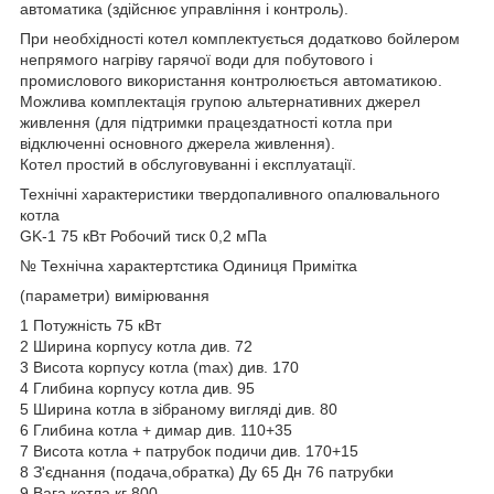
автоматика (здійснює управління і контроль).
При необхідності котел комплектується додатково бойлером
непрямого нагріву гарячої води для побутового і
промислового використання контролюється автоматикою.
Можлива комплектація групою альтернативних джерел
живлення (для підтримки працездатності котла при
відключенні основного джерела живлення).
Котел простий в обслуговуванні і експлуатації.
Технічні характеристики твердопаливного опалювального
котла
GK-1 75 кВт Робочий тиск 0,2 мПа
№ Технічна характертстика Одиниця Примітка
(параметри) вимірювання
1 Потужність 75 кВт
2 Ширина корпусу котла див. 72
3 Висота корпусу котла (max) див. 170
4 Глибина корпусу котла див. 95
5 Ширина котла в зібраному вигляді див. 80
6 Глибина котла + димар див. 110+35
7 Висота котла + патрубок подичи див. 170+15
8 З'єднання (подача,обратка) Ду 65 Дн 76 патрубки
9 Вага котла кг 800