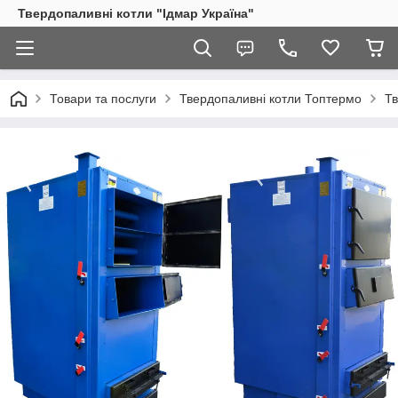
Твердопаливні котли "Ідмар Україна"
Товари та послуги
Твердопаливні котли Топтермо
Тв