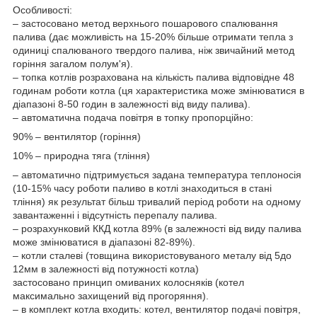
Особливості:
– застосовано метод верхнього пошарового спалювання
палива (дає можливість на 15-20% більше отримати тепла з
одиниці спалюваного твердого палива, ніж звичайний метод
горіння загалом полум'я).
– топка котлів розрахована на кількість палива відповідне 48
годинам роботи котла (ця характеристика може змінюватися в
діапазоні 8-50 годин в залежності від виду палива).
– автоматична подача повітря в топку пропорційно:
90% – вентилятор (горіння)
10% – природна тяга (тління)
– автоматично підтримується задана температура теплоносія
(10-15% часу роботи паливо в котлі знаходиться в стані
тління) як результат більш тривалий період роботи на одному
завантаженні і відсутність перепалу палива.
– розрахунковий ККД котла 89% (в залежності від виду палива
може змінюватися в діапазоні 82-89%).
– котли сталеві (товщина використовуваного металу від 5до
12мм в залежності від потужності котла)
застосовано принцип омиваних колосняків (котел
максимально захищений від прогоряння).
– в комплект котла входить: котел, вентилятор подачі повітря,