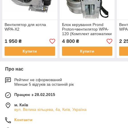
Вентилятор для котла
Блок керування Prond
Вент
WPA-X2
Proton+вентилятор WPA-
WPA
120 (Комплект автоматики
Протон для
1 950
4 800
2 2
₴
₴
твердопаливних котлів)
Купити
Купити
Про нас
Рейтинг не сформований
Менше 5 відгуків за останній рік
Працює з 28.02.2015
м. Київ
вул. Велика кільцева, 4а, Київ, Україна
Контакти