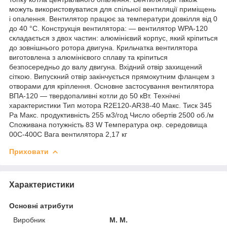
можуть використовуватися для спільної вентиляції приміщень
і опалення. Вентилятор працює за температури довкілля від 0
до 40 °C. Конструкція вентилятора: — вентилятор WPA-120
складається з двох частин: алюмінієвий корпус, який кріпиться
до зовнішнього ротора двигуна. Крильчатка вентилятора
виготовлена з алюмінієвого сплаву та кріпиться
безпосередньо до валу двигуна. Вхідний отвір захищений
сіткою. Випускний отвір закінчується прямокутним фланцем з
отворами для кріплення. Основне застосування вентилятора
ВПА-120 — твердопаливні котли до 50 кВт. Технічні
характеристики Тип мотора R2E120-AR38-40 Макс. Тиск 345
Pa Макс. продуктивність 255 м3/год Число обертів 2500 об./м
Споживана потужність 83 W Температура окр. середовища
00C-400C Вага вентилятора 2,17 кг
Приховати
Характеристики
Основні атрибути
Виробник
M. M.