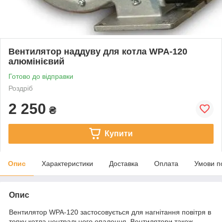
Вентилятор наддуву для котла WPA-120
алюмінієвий
Готово до відправки
Роздріб
2 250
₴
Купити
Опис
Характеристики
Доставка
Оплата
Умови п
Опис
Вентилятор WPA-120 застосовується для нагнітання повітря в
топку котла центрального опалення. Вентилятори також