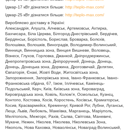
Ідмар-17 кВт дізнатися більше:
http://teplo-max.com/
Ідмар-25 кВт дізнатися більше:
http://teplo-max.com/
Виробляємо доставку в Україні:
Александрія, Алушта, Алчевськ, Артемовськ, Ахтирка,
Бахчисара, Біла Церква, Білгород-Днестрівський, Бердічев,
Бердянськ, Борісполь, Борислав, Броварка, Болєхів,
Волошівка, Волошків, Виноградів, Володимир-Волинський,
Винниця, Винницька зона, Винцея Вишневе, Воловець,
Візнеск, Глухов, Горловка, Джанкой, Дніпродзержинськ,
Днепропетровська зона, Дніпроручний, Донець, Донець,
Донець, Донецька зона, Доржина, Дрогозвичай, Делятин,
Євпаторія, Єнакі, Жовті Води, Житосвітська зона,
Запорожнення, Запоріжська зона, Івано-Франковськ, Івано-
Франковська обдача, 67, Ізюм, Іллічевськ, Камінець-
Подольський, Керч, Київ, Київська зона, Кироваград,
Кировградська зона, Ковіль, Колом'я, Осмольськ, Кузнєц,
Контопо, Костовка, Косів, Коростень, Косівськ, Краматорськ,
Косив, Красвармейск, Кременчуг, Кривой Рог, Лубни, Луганськ,
Люцк, Львів, Любомль, Макеївка, Марганець, Маріуполь,
Мелітополь, Межгорє, Рахів, Салва, Світгова, Маневичі,
Мукаче, Нежин, Ніколев, Ніколева, Ніколевська Зона,
Нікополь, Нова Каховка, Новаолінськ, Новаград-Волинський,