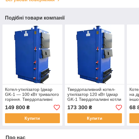
Подібні товари компанії
Котел-утилізатор Ідмар
Твердопаливний котел-
Коте
GK-1 — 100 кВт тривалого
утилізатор 120 кВт Ідмар
на д
горіння. Твердопаливні
GK-1 Твердопаливні котли
іншо
котли 100 кВт
тривалого горіння
Ідма
149 800
173 300
68 
₴
₴
Купити
Купити
Про нас