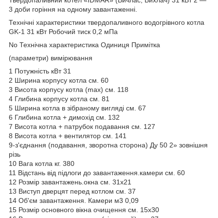
3 доби горіння на одному завантаженні.
Технічні характеристики твердопаливного водогрівного котла
GK-1 31 кВт Робочий тиск 0,2 мПа
No Технічна характеристика Одиниця Примітка
(параметри) вимірювання
1 Потужність кВт 31
2 Ширина корпусу котла см. 60
3 Висота корпусу котла (max) см. 118
4 Глибина корпусу котла см. 81
5 Ширина котла в зібраному вигляді см. 67
6 Глибина котла + димохід см. 132
7 Висота котла + патрубок подавання см. 127
8 Висота котла + вентилятор см. 141
9-з'єднання (подавання, зворотна сторона) Ду 50 2» зовнішня
різь
10 Вага котла кг. 380
11 Відстань від підлоги до завантаження.камери см. 60
12 Розмір завантажень.окна см. 31х21
13 Виступ дверцят перед котлом см. 37
14 Об'єм завантаження. Камери м3 0,09
15 Розмір основного вікна очищення см. 15х30