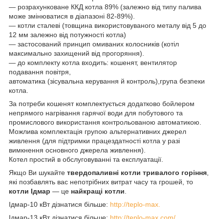
— розрахунковане ККД котла 89% (залежно від типу палива
може змінюватися в діапазоні 82-89%).
— котли сталеві (товщина використовуваного металу від 5 до
12 мм залежно від потужності котла)
— застосований принцип омиваних колосників (котіл
максимально захищений від прогоряння).
— до комплекту котла входить: кошенят, вентилятор
подавання повітря,
автоматика (зісувальна керування й контроль),група безпеки
котла.
За потреби кошенят комплектується додатково бойлером
непрямого нагрівання гарячої води для побутового та
промислового використання контрольованою автоматикою.
Можлива комплектація групою альтернативних джерел
живлення (для підтримки працездатності котла у разі
вимкнення основного джерела живлення).
Котел простий в обслуговуванні та експлуатації.
Якщо Ви
шукайте
твердопаливні котли тривалого горіння
,
які позбавлять вас непотрібних витрат часу та грошей, то
котли Ідмар
— це
найкращі котли
.
Ідмар-10 кВт дізнатися більше:
http://teplo-max.
Ідмар-13 кВт дізнатися більше:
http://teplo-max.com/