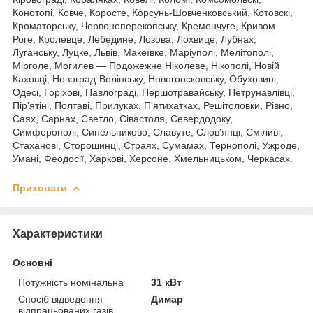
Конотопі, Ковче, Коросте, Корсунь-Шовченковський, Котовскі,
Кроматорську, Червоноперекопську, Кременчуге, Кривом
Роге, Кролевце, Лебедине, Лозова, Лохвице, Лубнах,
Луганську, Луцке, Львів, Макеївке, Маріуполі, Мелітополі,
Мірголе, Могилев — Подожежне Ніколеве, Нікополі, Новій
Каховці, Новоград-Волінську, Новогоосковську, Обуховині,
Одесі, Горіхові, Павлограді, Першотравайську, Петрунавлівці,
Пір'ятіні, Полтаві, Прилуках, П'ятихатках, Решітоловки, Рівно,
Саях, Сарнах, Светло, Сівастоля, Севердодоку,
Симферополі, Синельниково, Славуте, Слов'янці, Сміливі,
Стаханові, Сторошинці, Страях, Сумамах, Тернополі, Ужроде,
Умані, Феодосії, Харкові, Херсоне, Хмельницьком, Черкасах.
Приховати
Характеристики
Основні
Потужність номінальна
31 кВт
Спосіб відведення
Димар
відпрацьованих газів