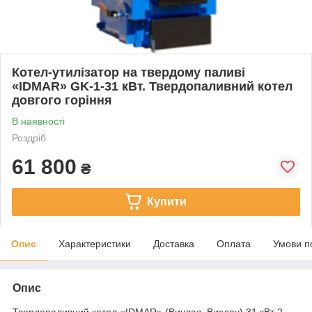
Котел-утилізатор на твердому паливі
«IDMAR» GK-1-31 кВт. Твердопаливний котел
довгого горіння
В наявності
Роздріб
61 800
₴
Купити
Опис
Характеристики
Доставка
Оплата
Умови п
Опис
Твердопаливний котел «IDMAR» (Вичлас, Вихлач) 31 кВт 2 —