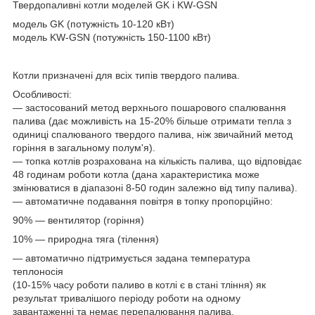
Твердопаливні котли моделей GK і KW-GSN
модель GK (потужність 10-120 кВт)
модель KW-GSN (потужність 150-1100 кВт)
Котли призначені для всіх типів твердого палива.
Особливості:
— застосований метод верхнього пошарового спалювання
палива (дає можливість на 15-20% більше отримати тепла з
одиниці спалюваного твердого палива, ніж звичайний метод
горіння в загальному полум'я).
— топка котлів розрахована на кількість палива, що відповідає
48 годинам роботи котла (дана характеристика може
змінюватися в діапазоні 8-50 годин залежно від типу палива).
— автоматичне подавання повітря в топку пропорційно:
90% — вентилятор (горіння)
10% — природна тяга (тілення)
— автоматично підтримується задана температура
теплоносія
(10-15% часу роботи паливо в котлі є в стані тління) як
результат тривалішого періоду роботи на одному
завантаженні та немає перепалювання палива.