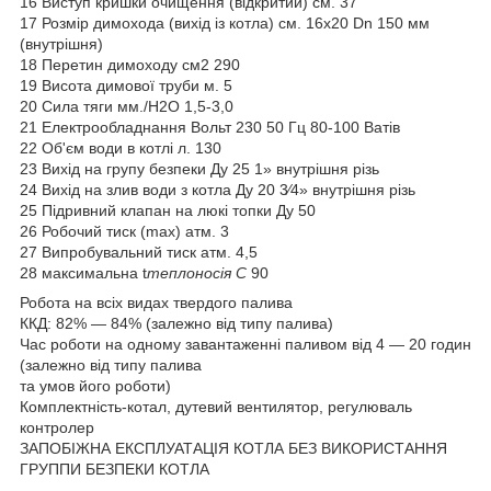
16 Виступ кришки очищення (відкритий) см. 37
17 Розмір димохода (вихід із котла) см. 16х20 Dn 150 мм
(внутрішня)
18 Перетин димоходу см2 290
19 Висота димової труби м. 5
20 Сила тяги мм./Н2О 1,5-3,0
21 Електрообладнання Вольт 230 50 Гц 80-100 Ватів
22 Об'єм води в котлі л. 130
23 Вихід на групу безпеки Ду 25 1» внутрішня різь
24 Вихід на злив води з котла Ду 20 3⁄4» внутрішня різь
25 Підривний клапан на люкі топки Ду 50
26 Робочий тиск (max) атм. 3
27 Випробувальний тиск атм. 4,5
28 максимальна t
теплоносія С
90
Робота на всіх видах твердого палива
ККД: 82% — 84% (залежно від типу палива)
Час роботи на одному завантаженні паливом від 4 — 20 годин
(залежно від типу палива
та умов його роботи)
Комплектність-котал, дутевий вентилятор, регулюваль
контролер
ЗАПОБІЖНА ЕКСПЛУАТАЦІЯ КОТЛА БЕЗ ВИКОРИСТАННЯ
ГРУППИ БЕЗПЕКИ КОТЛА