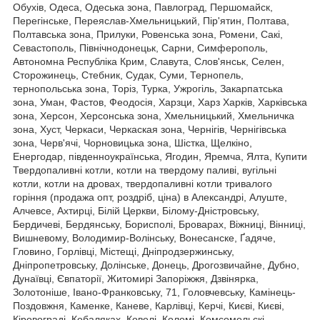
Обухів, Одеса, Одеська зона, Павлоград, Першомайск,
Перегінське, Переяслав-Хмельницький, Пір'ятин, Полтава,
Полтавська зона, Прилуки, Ровенська зона, Ромени, Сакі,
Севастополь, Північнодонецьк, Сарни, Симферополь,
Автономна Республіка Крим, Славута, Слов'янськ, Селен,
Сторожинець, Стебник, Судак, Суми, Тернопель,
тернопольська зона, Торіз, Турка, Ужрогіль, Закарпатська
зона, Уман, Фастов, Феодосія, Харзци, Харз Харків, Харківська
зона, Херсон, Херсонська зона, Хмельницький, Хмельничка
зона, Хуст, Черкаси, Черкаская зона, Чернігів, Чернігівська
зона, Черв'ячі, Чорновицька зона, Шістка, Щелкіно,
Енергодар, південноукраїнська, Ягодин, Яремча, Ялта, Купити
Твердопаливні котли, котли на твердому паливі, вугільні
котли, котли на дровах, твердопаливні котли тривалого
горіння (продажа опт, роздріб, ціна) в Александрі, Алуште,
Алчевсе, Ахтирці, Білій Церкви, Білому-Дністровську,
Бердичеві, Бердянську, Борисполі, Броварах, Віжниці, Вінниці,
Вишневому, Володимир-Волінську, Вонесанске, Ґадяче,
Гловино, Горлівці, Містещі, Дніпродзержинську,
Дніпропетровську, Долінське, Донець, Дрогозвичайне, Дубно,
Дунаївці, Євпаторії, Житомирі Запоріжжя, Дзвінярка,
Золотоніше, Івано-Франковську, 71, Головчевську, Камінець-
Поздовжня, Каменке, Каневе, Карлівці, Керчі, Києві, Києві,
Кіровограді, Кобаляках, Ковелі, Коломі, Комсомольскі,