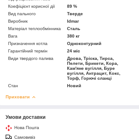
Коефіцієнт корисної дії
89 %
Вид пального
Тверде
Виробник
Idmar
Матеріал теплообмінника
Сталь
Вага
380 кг
Призначення котла
Одноконтурний
Гарантійний термін
24 міс
Види твердого палива
Дрова, Тріска, Тирса,
Пелети, Брикети, Кора,
Кам'яне вугілля, Буре
вугілля, Антрацит, Кокс,
Торф, Горючі сланці
Стан
Новий
Приховати
Умови доставки
Нова Пошта
Самовивіз