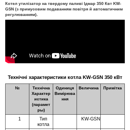
Котел утилізатор на твердому паливі Ідмар 350 Квт KW-
GSN (з примусовим подаванням повітря й автоматичним
регулюванням).
Технічні характеристики котла KW-GSN 350 кВт
№
Технічна
Одиниця
Величина
Примітка
Характер
Вимірюва
истика
ння
(парамет
ры)
1
Тип
KW-GSN
котла