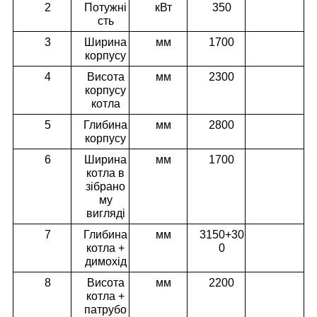
2
Потужні
кВт
350
сть
3
Ширина
мм
1700
корпусу
4
Висота
мм
2300
корпусу
котла
5
Глибина
мм
2800
корпусу
6
Ширина
мм
1700
котла в
зібрано
му
вигляді
7
Глибина
мм
3150+30
котла +
0
димохід
8
Висота
мм
2200
котла +
патрубо