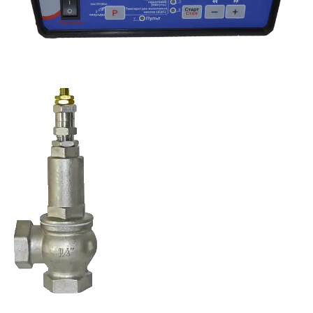
Котли КВ-ЖСН комплектуються запобіжним клапаном на 2,5 бара.