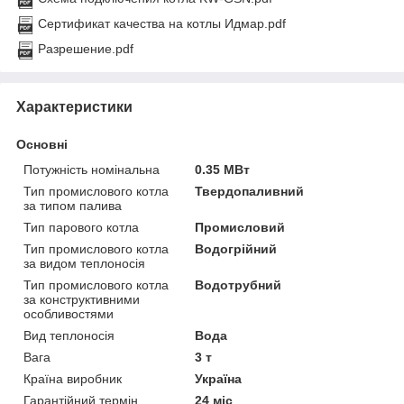
Сертификат качества на котлы Идмар.pdf
Разрешение.pdf
Характеристики
Основні
Потужність номінальна
0.35 МВт
Тип промислового котла
Твердопаливний
за типом палива
Тип парового котла
Промисловий
Тип промислового котла
Водогрійний
за видом теплоносія
Тип промислового котла
Водотрубний
за конструктивними
особливостями
Вид теплоносія
Вода
Вага
3 т
Країна виробник
Україна
Гарантійний термін
24 міс