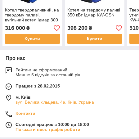
Котел твердопаливний, на
Котел на твердому паливі
Твер
твердому паливі,
350 кВт Ідмар KW-GSN
утил
вугільний котел Ідмар 300
KW-
Квт KW-GSN
316 000
398 200
510
₴
₴
Купити
Купити
Про нас
Рейтинг не сформований
Менше 5 відгуків за останній рік
Працює з 28.02.2015
м. Київ
вул. Велика кільцева, 4а, Київ, Україна
Контакти
Сьогодні працює з 10:00 до 18:00
Показати весь графік роботи