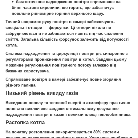
багатоточкове надходження повітря спрямоване на
бічні частини сировини, що горить, що забезпечує
повільне рівномірне горіння верхнього шару.
Точний напрямок руху повітря в камері забезпечують
спеціальні отвори — форсунки. Ці отвори ніколи не
забруднюються й не забиваються навіть під час спалення
сміття. Загальна кількість форсунок залежить від потужності
котла.
Система надходження та циркуляції повітря діє синхронно з
регуляторами проникнення повітря в котел. Завдяки цьому
можливе регулювання повітряного потоку залежно від
бажання користувача.
Спрямоване повітря в камері забезпечує повне згоряння
різного палива.
Низький рівень викиду газів
Викидання попелу та теплової енергії в атмосферу практично
повністю виключене завдяки оптимальному дозуванню
надходження повітря в казан і великій площі теплообмінника.
Растопка котла
На початку розтоплення використовується 80% системи
дозування надходження повітря в котел. Упродовж приблизно