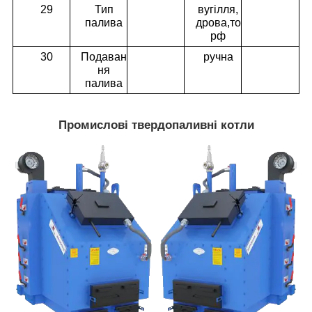
29
Тип
вугілля,
палива
дрова,то
рф
30
Подаван
ручна
ня
палива
Промислові твердопаливні котли