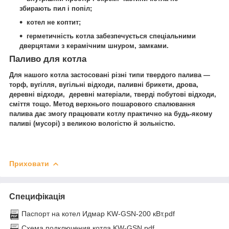
збирають пил і попіл;
котел не коптит;
герметичність котла забезпечується спеціальними
дверцятами з керамічним шнуром, замками.
Паливо для котла
Для нашого котла застосовані різні типи твердого палива —
торф, вугілля, вугільні відходи, паливні брикети, дрова,
деревні відходи, деревні матеріали, тверді побутові відходи,
сміття тощо. Метод верхнього пошарового спалювання
палива дає змогу працювати котлу практично на будь-якому
паливі (мусорі) з великою вологістю й зольністю.
Приховати
Специфікація
Паспорт на котел Идмар KW-GSN-200 кВт.pdf
Схема подключения котла KW-GSN.pdf