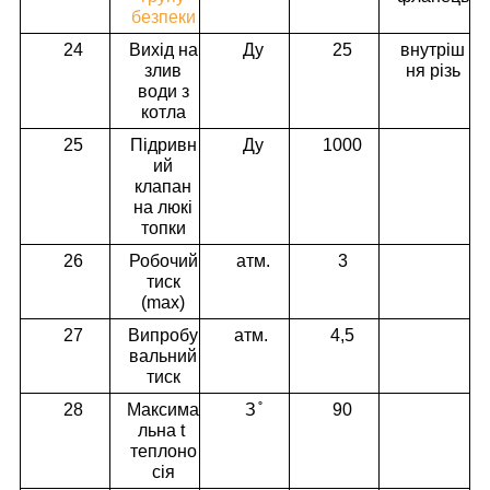
безпеки
24
Вихід на
Ду
25
внутріш
злив
ня різь
води з
котла
25
Підривн
Ду
1000
ий
клапан
на люкі
топки
26
Робочий
атм.
3
тиск
(max)
27
Випробу
атм.
4,5
вальний
тиск
28
Максима
З ̊
90
льна t
теплоно
сія