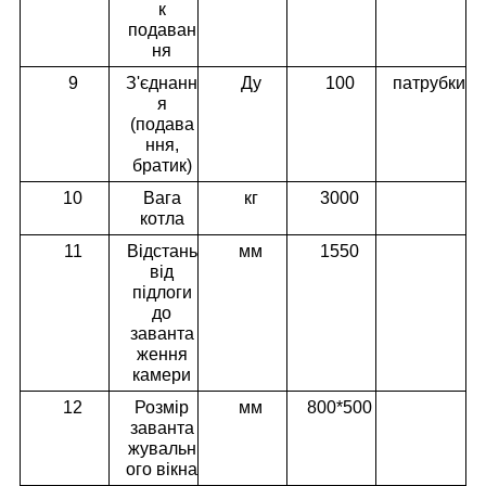
к
подаван
ня
9
З'єднанн
Ду
100
патрубки
я
(подава
ння,
братик)
10
Вага
кг
3000
котла
11
Відстань
мм
1550
від
підлоги
до
заванта
ження
камери
12
Розмір
мм
800*500
заванта
жувальн
ого вікна