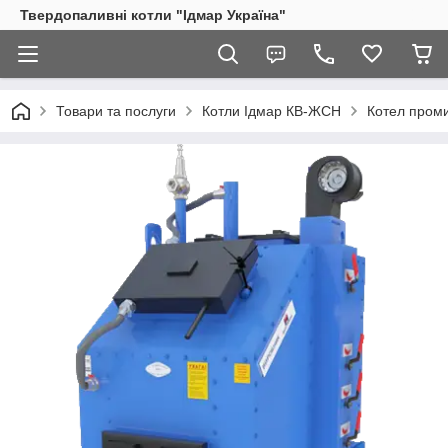
Твердопаливні котли "Ідмар Україна"
Товари та послуги
Котли Ідмар КВ-ЖСН
Котел проми