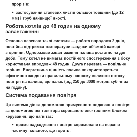
прорізів;
застосування сталевих листів більшої товщини (до 12
мм) і труб найвищої якості.
Робота котлів до 48 годин на одному
завантаженні
Основна перевага такої системи — робота впродовж 2 днів,
постійна підтримка температури завдяки об'ємній камері
згоряння. Одноразове завантаження палива достатнє на дві
доби. Тому котел не вимагає постійного спостереження з боку
користувача впродовж 48 годин. Друга перевага — повільне
горіння. Енергетична цінність палива використовується
ефективно завдяки правильному напряму великого потоку
повітря на паливо, що палає (від 250 до 3000 метрів кубічних
на годину).
Система подавання повітря
Ця система діє за допомогою примусового подавання повітря
за допомогою вентилятора керованого електронним блоком
керування, що нагнітає:
пряме надходження повітря спрямоване на верхню
частину пального, що горить;