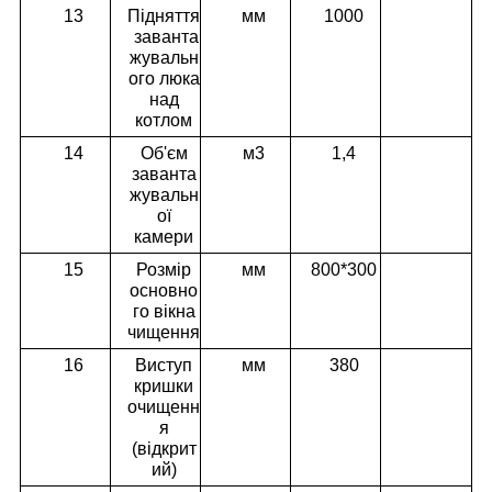
13
Підняття
мм
1000
заванта
жувальн
ого люка
над
котлом
14
Об'єм
м3
1,4
заванта
жувальн
ої
камери
15
Розмір
мм
800*300
основно
го вікна
чищення
16
Виступ
мм
380
кришки
очищенн
я
(відкрит
ий)