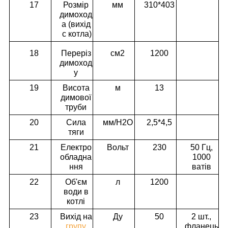
17
Розмір
мм
310*403
димоход
а (вихід
с котла)
18
Переріз
см2
1200
димоход
у
19
Висота
м
13
димової
труби
20
Сила
мм/H2O
2,5*4,5
тяги
21
Електро
Вольт
230
50 Гц,
обладна
1000
ння
ватів
22
Об'єм
л
1200
води в
котлі
23
Вихід на
Ду
50
2 шт.,
групу
фланець