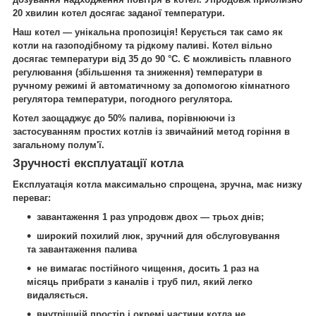
20 хвилин котел досягає заданої температури.
Наш котел — унікальна пропозиція! Керується так само як
котли на газоподібному та рідкому паливі. Котел вільно
досягає температури від 35 до 90 °C. Є можливість плавного
регулювання (збільшення та зниження) температури в
ручному режимі й автоматичному за допомогою кімнатного
регулятора температури, погодного регулятора.
Котел заощаджує до 50% палива, порівнюючи із
застосуванням простих котлів із звичайний метод горіння в
загальному полум'ї.
Зручності експлуатації котла
Експлуатація котла максимально спрощена, зручна, має низку
переваг:
завантаження 1 раз упродовж двох — трьох днів;
широкий похилий люк, зручний для обслуговування
та завантаження палива
не вимагає постійного чищення, досить 1 раз на
місяць прибрати з каналів і труб пил, який легко
видаляється.
внутрішній простір і окремі частини котла не