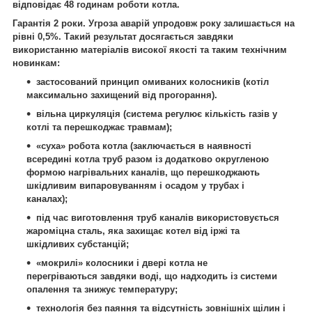
відповідає 48 годинам роботи котла.
Гарантія 2 роки. Угроза аварій упродовж року залишається на
рівні 0,5%. Такий результат досягається завдяки
використанню матеріалів високої якості та таким технічним
новинкам:
застосований принцип омиваних колосників (котіл
максимально захищений від прогорання).
вільна циркуляція (система регулює кількість газів у
котлі та перешкоджає травмам);
«суха» робота котла (заключається в наявності
всередині котла труб разом із додатково округленою
формою нагрівальних каналів, що перешкоджають
шкідливим випаровуванням і осадом у трубах і
каналах);
під час виготовлення труб каналів використовується
жароміцна сталь, яка захищає котел від іржі та
шкідливих субстанцій;
«мокрилі» колосники і двері котла не
перегріваються завдяки воді, що надходить із системи
опалення та знижує температуру;
технологія без паяння та відсутність зовнішніх щілин і