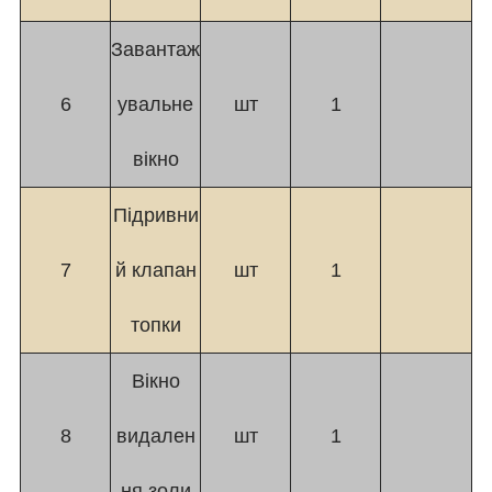
Завантаж
6
увальне
шт
1
вікно
Підривни
7
й клапан
шт
1
топки
Вікно
8
видален
шт
1
ня золи