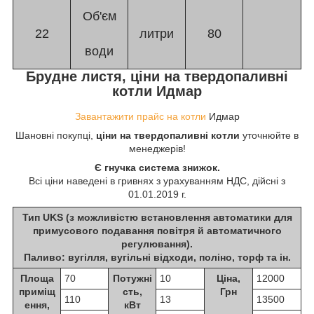
Об'єм
22
литри
80
води
Брудне листя, ціни на твердопаливні
котли Идмар
Завантажити прайс на котли
Идмар
Шановні покупці,
ціни на твердопаливні котли
уточнюйте в
менеджерів!
Є гнучка система знижок.
Всі ціни наведені в гривнях з урахуванням НДС, дійсні з
01.01.2019 г.
Тип UKS (з можливістю встановлення автоматики для
примусового подавання повітря й автоматичного
регулювання).
Паливо: вугілля, вугільні відходи, поліно, торф та ін.
Площа
70
Потужні
10
Ціна,
12000
приміщ
сть,
Грн
110
13
13500
ення,
кВт