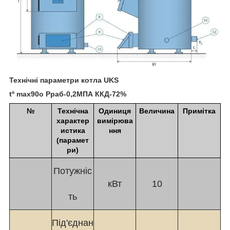
Технічні параметри котла UKS
tº
max
90o Рраб-0,2МПА ККД-72%
№
Технічна
Одиниця
Величина
Примітка
характер
вимірюва
истика
ння
(парамет
ри)
Потужніс
кВт
10
ть
Під'єднан