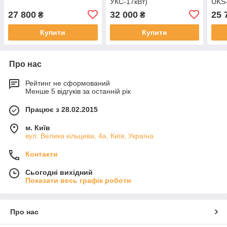
УКС-17кВт)
UKS-
27 800
32 000
25 
₴
₴
Купити
Купити
Про нас
Рейтинг не сформований
Менше 5 відгуків за останній рік
Працює з 28.02.2015
м. Київ
вул. Велика кільцева, 4а, Київ, Україна
Контакти
Сьогодні вихідний
Показати весь графік роботи
Про нас