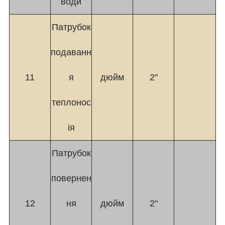
води
Патрубок
подаванн
11
я
дюйм
2"
теплонос
ія
Патрубок
повернен
12
ня
дюйм
2"