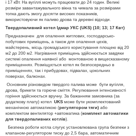
і 17 кВт. На вугіллі можуть працювати до 24 годин. Великі
розміри завантажувального вікна та чимала за розмірами
топка дають змогу досягти високих показників,
використовуючи як паливо дрова та деревні відходи.
Твердопаливний котел Ідмар УКС (UKS) (10; 13; 17 Квт)
Предназначен для опалення житлових, господарсько-
побутових приміщень, а також для опалення цехів,
майстерень, місць громадського користування площею від 20
м2 до 200 м2. Нагрівання приміщень здійснюється завдяки
системі опалення наявної або монтованою в вищесказаному
приміщеннях. Розміщується котел як безпосередньо в
приміщеннях, так і прибудовах, підвалах, цокольних
поверхах, балконах.
Основним різновидом твердого палива може бути вугілля,
дрова, брикети та горюче сміття. Регулювання інтенсивності
горіння здійснюється вручну. За бажанням замовника (за
додаткову плату) котел
UKS
може бути укомплектований
механічною автоматикою (
регулятором тяги)
або
комплектом вентилятор +автоматика (
комплект автоматики
для твердопаливних котлів
).
Безпека роботи котла слугує установлювана група безпеки з
клапаном-регулятором тиску до 2,5 бара, автоматичним