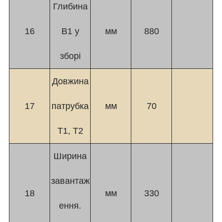
Глибина
16
B1 у
мм
880
зборі
Довжина
17
патрубка
мм
70
T1, T2
Ширина
завантаж
18
мм
330
ення.