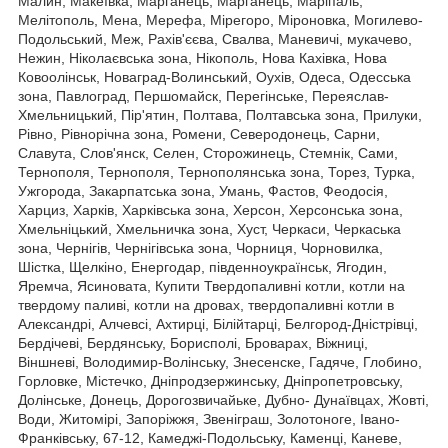
Малин, Макеївка, Марганець, Марганець, Маріпаль,
Мелітополь, Мена, Мерефа, Мірегоро, Міроновка, Могилево-
Подольський, Меж, Рахів'єєва, Свалва, Маневичі, мукачево,
Нежин, Ніколаєвська зона, Нікополь, Нова Кахівка, Нова
Ковоолінськ, Новаград-Волинський, Оухів, Одеса, Одесська
зона, Павлоград, Першомайск, Перегінське, Переяслав-
Хмельницький, Пір'ятин, Полтава, Полтавська зона, Прилуки,
Рівно, Рівнорічна зона, Ромени, Северодонець, Сарни,
Славута, Слов'янск, Селен, Сторожинець, Стемнік, Сами,
Тернополя, Тернополя, Тернополянська зона, Торез, Турка,
Ужгорода, Закарпатська зона, Умань, Фастов, Феодосія,
Харциз, Харків, Харківська зона, Херсон, Херсонська зона,
Хмельніцький, Хмельничка зона, Хуст, Черкаси, Черкаська
зона, Чернігів, Чернігівська зона, Чорниця, Чорновилка,
Шістка, Щелкіно, Енергодар, південноукраїнськ, Ягодин,
Яремча, Ясиновата, Купити Твердопаливні котли, котли на
твердому паливі, котли на дровах, твердопаливні котли в
Александрі, Алчевсі, Ахтирці, Білійтарці, Белгород-Дністрівці,
Бердічеві, Бердянську, Борисполі, Броварах, Віжниці,
Віншневі, Володимир-Волінську, Знесенске, Гадяче, Глобино,
Горловке, Містечко, Дніпродзержинську, Дніпропетровську,
Долінське, Донець, Дорогозвичайьке, Дубно- Дунаївцах, Жовті,
Води, Житомірі, Запоріжжя, Звеніграш, Золотоноге, Івано-
Франківську, 67-12, Камеджі-Подольську, Каменці, Каневе,