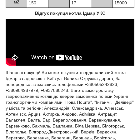
м2
150
17
15000
Відгук покупця котла Ідмар УКС
Шановні покупці! Ви можете купити твердопаливний котел
Ідмар за адресою г. Київ ул. Велика Окружна дорога, 4а
попередньо зв'язавшись телефонами +380505242823,
+380984987979, +0937888248. Виготовимо доставку
твердопаливних котлів до дверей замовника по всій Україні
транспортними компаніями "Нова Пошта", "Інтайм", "Делівері"
у міста та регіони:
Александрія, Олександрівка, Алчевськ,
Артемівск, Арциз, Ахтирка, Андово, Акімівка, Антрацит,
Балаклея, Балта, Бар, Бараполювання, Барвенкування,
Барвенково, Бахмаль, Баштанка, Біла Церква, Білогорськ,
Білопольє, Білгород-Днестровський, Бердів, Бердскян,
Берегово, Березанка, Берегани, Бершадь, Борісполь,