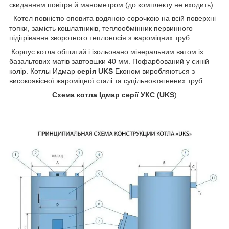
скиданням повітря й манометром (до комплекту не входить).
Котел повністю оповита водяною сорочкою на всій поверхні
топки, замість кошлатників, теплообмінник первинного
підігрівання зворотного теплоносія з жароміцних труб.
Корпус котла обшитий і ізольовано мінеральним ватом із
базальтових матів завтовшки 40 мм. Пофарбований у синій
колір. Котлы Идмар
серія UKS
Економ виробляються з
високоякісної жароміцної сталі та суцільновтягнених труб.
Схема котла Ідмар серії УКС (UKS
)