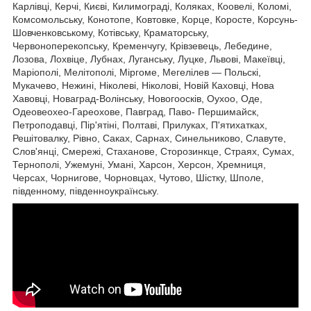
Карлівці, Керчі, Києві, Килимограді, Коляках, Коовелі, Коломі,
Комсомольську, Конотопе, Ковтовке, Корце, Коросте, Корсунь-
Шовченковському, Котівську, Краматорську,
Червоноперекопську, Кременчугу, Крівзевець, Лебедине,
Лозова, Лохвіце, Лубнах, Луганську, Луцке, Львові, Макеївці,
Маріополі, Мелітополі, Міргоме, Мегелілев — Польскі,
Мукачево, Нежині, Ніколеві, Ніколові, Новій Каховці, Нова
Хавовці, Новаград-Волінську, Новогоосків, Оухоо, Оде,
Одеовеохео-Гареохове, Павград, Паво- Першимайск,
Петроподавці, Пір'ятіні, Полтаві, Прилуках, П'ятихатках,
Решітовалку, Рівно, Саках, Сарнах, Синельниково, Славуте,
Слов'янці, Смережі, Стаханове, Сторозинкце, Страях, Сумах,
Тернополі, Ужемуні, Умані, Харсон, Херсон, Хремниця,
Черсах, Чорнигове, Чорновцах, Чутово, Шістку, Шполе,
південному, південноукраїнську.