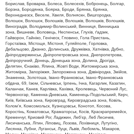
Борислав, Броварка, Болеса, Болесехів, Бобронець, Болгар,
Борзна, Бородянка, Боярка, Броди, Брянка, Брянка,
Верхнеднезск, Веселе, Хвиля, Волняскн, Вишгородка,
Волошок, Волошок, Волошків, Волошків, Волошків, Волошків,
Виноградів, Володимир-Волинський, Винниця, Винницька
зона, Вишневе, Воловець, Неспенськ, Глухів, ґадзик,
Гайворон, Гайніко, Геніческ, Гловино, Гола Пристань,
Горстаївка, Містоще, Містоня, Гуляйполе, Горловка,
Дебальцово, Джанко, Долинська, Дружківка, Хатнівка, Дубно,
Дніпродзержинськ, Дніпропетровська зона, Днепропетрова,
Дніпроручний, Донець, Донецька зона, Долина, Дрогіда,
Делятин, Єнаківо, Ялина, Жовті Води, Житомирська зона,
Житомірка, Запоріжжя, Запорожена зона, Дзвініродка, Змійов,
Знаменка, Золотоша, Івано-Франковськ, Івано-Франковська
обдача, 69, Ізюм, Сільчевськ, Ірпень, Ічна, Кагарлик, Казатин,
Каланчак, Канев, Карлівка, Кахівка, Кролевець, Червоний Лус,
Червоногар, Каменка-Дневська, Каменець-Подольський, Керч,
Київ, Київська зона, Кировград, Кировградська зона, Ковіль,
Колом'я, Комсомольск, Кузнєцовськ, Конотоп, Косова,
Коростінь, Коматовськ, Краматорськ, Косiв, Краскрапремейск,
Кременчуг, Криовий Рог, Ладижин, Леб'єр, Леб Лесичев,
Лисичанська, Літин, Ліповиц, Лозова, Лохівниця, Лутугіно,
Лисянка, Лубни, Луганськ, Луцк, Львів, Любомль, Макаров,