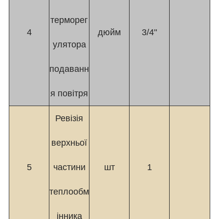
терморег
4
дюйм
3/4"
улятора
подаванн
я повітря
Ревізія
верхньої
5
частини
шт
1
теплообм
інника