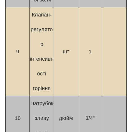
Клапан-
регулято
р
9
шт
1
інтенсивн
ості
горіння
Патрубок
10
зливу
дюйм
3/4"