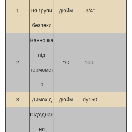
1
ня групи
дюйм
3/4"
безпеки
Ванночка
під
2
°C
100°
термомет
р
3
Димохід
дюйм
dy150
Під'єднан
ня