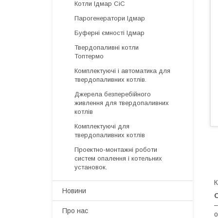
Котли Ідмар СіС
Парогенератори Ідмар
Буферні ємності Ідмар
Твердопаливні котли
Топтермо
Комплектуючі і автоматика для
твердопаливних котлів.
Джерела безперебійного
живлення для твердопаливних
котлів
Комплектуючі для
твердопаливних котлів
Проектно-монтажні роботи
систем опалення і котельних
установок.
К
Новини
–
Про нас
о