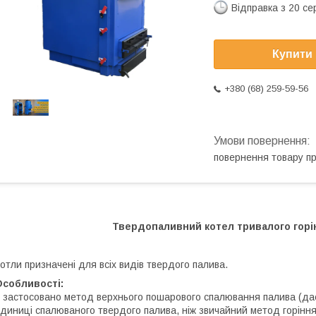
Відправка з 20 се
Купити
+380 (68) 259-59-56
повернення товару п
Твердопаливний котел тривалого горін
отли призначені для всіх видів твердого палива.
Особливості:
 застосовано метод верхнього пошарового спалювання палива (дає
диниці спалюваного твердого палива, ніж звичайний метод горіння