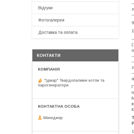
–
Відгуки
з
–
Фотогалерея
9
1
Доставка та оплата
–
(
о
КОНТАКТИ
–
–
з
–
а
"Ідмар" Твердопаливні котли та
парогенератори
П
п
М
в
К
Менеджер
Р
1