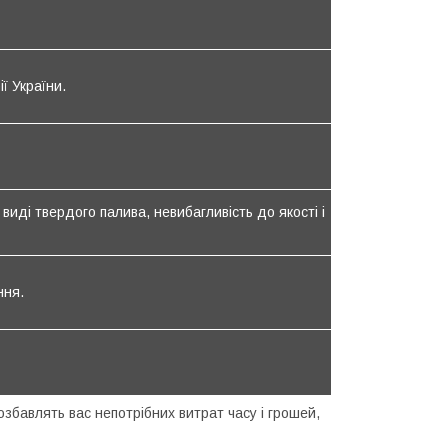
ї України.
виді твердого палива, невибагливість до якості і
ння.
 позбавлять вас непотрібних витрат часу і грошей,