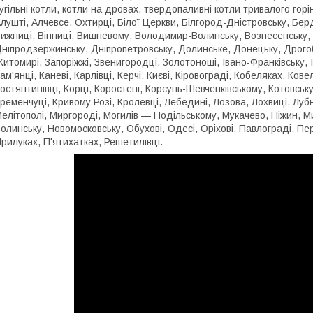
угільні котли, котли на дровах, твердопаливні котли тривалого горі
лушті, Алчевсе, Охтирці, Білої Церкви, Білгород-Дністровську, Бер
ижниці, Вінниці, Вишневому, Володимир-Волинську, Вознесенську, 
ніпродзержинську, Дніпропетровську, Долинське, Донецьку, Дрогоб
итомирі, Запоріжжі, Звенигородці, Золотоноші, Івано-Франківську, І
ам'янці, Каневі, Карлівці, Керчі, Києві, Кіровограді, Кобеляках, Ков
остянтинівці, Корці, Коростені, Корсунь-Шевченківському, Котовськ
ременчуці, Кривому Розі, Кролевці, Лебедині, Лозова, Лохвиці, Лубна
елітополі, Миргороді, Могилів — Подільському, Мукачево, Ніжин, М
олинську, Новомосковську, Обухові, Одесі, Оріхові, Павлограді, Пе
рилуках, П'ятихатках, Решетилівці.