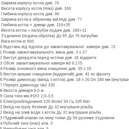
 Ширина корпусу котла див. 70
 Висота корпусу котла (max) див. 160
 Глибина корпусу котла див. 90
 Ширина котла в зібраному вигляді див. 77
 Глибина котла + димар див. 110+35
 Висота котла + патрубок подачі див. 160+11
 З'єднання (подача,обратка) Ду 65 Дн 76 патрубки
 Вага котла кг 600
0 Відстань від підлоги до завантажувальної. камери див. 72
1 Розмір завантажувального. вікна див. 3 х 27
2 Виступ дверцята перед котлом див. 41 відкрите
3 Обсяг завантажувальної камери м3 0,175
4 Розмір основного вікна очищення див. 35 х 15
5 Виступ кришки очищення (відкритий) див. 41 по фронту
6 Розмір димоходу (вихід з котла) див. 18 х 20 Dn 180 мм (внутрішн
7 Переріз димоходу см2 330
8 Висота димаря 6,5 м.
9 Сила тяги мм./Н2О 2,0-3,5
0 Електрообладнання 220 Вольт 50 Гц 105 Ват
1 Вихід на групу безпеки Ду 32 внутрішня різьба
2 Вихід на злив води з котла Ду 32 внутрішня різьба
3 Підривний клапан на люку топки Ду 50 рухливе з'єднання
4 Робочий тиск (max) атм. 3
5 Випробувані тиск атм. 5