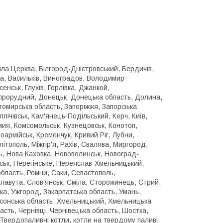
іла Церква, Білгород-Дністровський, Бердичів,
ка, Васильків, Виноградов, Володимир-
нськ, Глухів, Горлівка, Джанкой,
іпрорудний, Донецьк, Донецька область, Долина,
омирська область, Запоріжжя, Запорізька
ллічівськ, Кам'янець-Подільський, Керч, Київ,
мия, Комсомольськ, Кузнецовськ, Конотоп,
ноармійськ, Кременчук, Кривий Ріг, Лубни,
літополь, Міжгір'я, Рахів, Свалява, Миргород,
ль, Нова Каховка, Нововолинськ, Новоград-
ськ, Перегінське, Переяслав-Хмельницький,
область, Ромни, Саки, Севастополь,
лавута, Слов'янськ, Сміла, Сторожинець, Стрий,
ка, Ужгород, Закарпатська область, Умань,
ерсонська область, Хмельницький, Хмельницька
ласть, Чернівці, Чернівецька область, Шостка,
Твердопаливні котли, котли на твердому паливі,