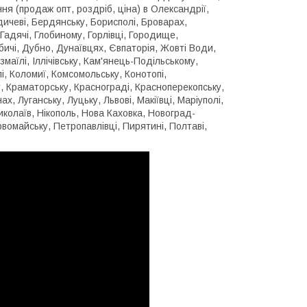
ння (продаж опт, роздріб, ціна) в Олександрії,
дичеві, Бердянську, Борисполі, Броварах,
Гадячі, Глобиному, Горлівці, Городище,
ичі, Дубно, Дунаївцях, Євпаторія, Жовті Води,
змаїлі, Іллічівську, Кам'янець-Подільському,
елі, Коломиї, Комсомольську, Конотопі,
у, Краматорську, Краснограді, Красноперекопську,
х, Луганську, Луцьку, Львові, Макіївці, Маріуполі,
иколаїв, Нікополь, Нова Каховка, Новоград-
рвомайську, Петропавлівці, Пирятині, Полтаві,