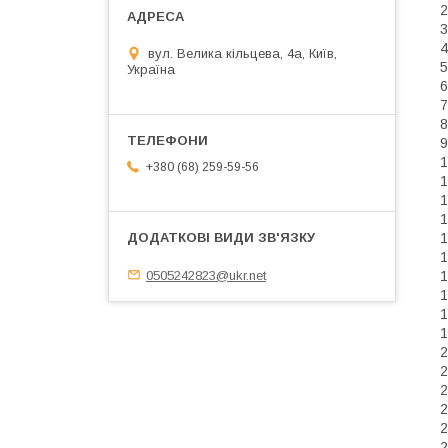
2
3
4
вул. Велика кільцева, 4а, Київ,
5
Україна
6
7
8
9
1
+380 (68) 259-59-56
1
1
1
1
1
0505242823@ukr.net
1
1
1
1
2
2
2
2
2
2