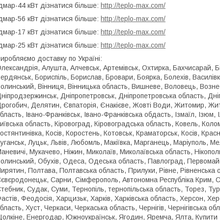
дмар-44 кВт дізнатися більше:
http://teplo-max.com/
дмар-56 кВт дізнатися більше:
http://teplo-max.com/
дмар-17 кВт дізнатися більше:
http://teplo-max.com/
дмар-25 кВт дізнатися більше:
http://teplo-max.com/
иробляємо доставку по Україні:
лександрія, Алушта, Алчевськ, Артемівськ, Охтирка, Бахчисарай, Б
ердянськ, Бориспіль, Борислав, Бровари, Боярка, Болехів, Василів
олинський, Вінниця, Вінницька область, Вишневе, Воловець, Вознесе
ніпродзержинськ, Дніпропетровськ, Дніпропетровська область, Дн
рогобич, Делятин, Євпаторія, Єнакієве, Жовті Води, Житомир, Жит
бласть, Івано-Франківськ, Івано-Франківська обдасть, Ізмаїл, Ізюм, І
иївська область, Кіровоград, Кіровоградська область, Ковель, Коло
остянтинівка, Косів, Коростень, Котовськ, Краматорськ, Косів, Крас
уганськ, Луцьк, Львів, Любомль, Макіївка, Марганець, Маріуполь, Ме
аневичі, Мукачево, Ніжин, Миколаїв, Миколаївська область, Нікопо
олинський, Обухів, Одеса, Одеська область, Павлоград, Первомай
ирятин, Полтава, Полтавська область, Прилуки, Рівне, Рівненська 
євєродонецьк, Сарни, Сімферополь, Автономна Республіка Крим, С
тебник, Судак, Суми, Тернопіль, тернопільська область, Торез, Тур
астів, Феодосія, Харцизьк, Харків, Харківська область, Херсон, Х
бласть, Хуст, Черкаси, Черкаська область, Чернігів, Чернігівська об
олкіне, Енергодар, Южноукраїнськ, Ягодин, Яремча, Ялта, Купити 