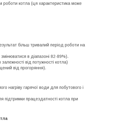
нам роботи котла (ця характеристика може
результат більш тривалий період роботи на
 змінюватися в діапазоні 82-89%).
 залежності від потужності котла)
щений від прогоряння).
го нагріву гарячої води для побутового і
я підтримки працездатності котла при
отла