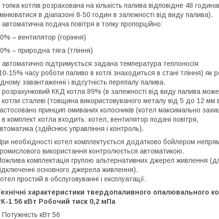
 топка котлів розрахована на кількість палива відповідне 48 годи
мінюватися в діапазоні 8-50 годин в залежності від виду палива).
 автоматична подача повітря в топку пропорційно:
0% – вентилятор (горіння)
0% – природна тяга (тління)
 автоматично підтримується задана температура теплоносія
10-15% часу роботи паливо в котлі знаходиться в стані тління) як 
дному завантаженні і відсутність перепалу палива.
 розрахунковий ККД котла 89% (в залежності від виду палива може
 котли сталеві (товщина використовуваного металу від 5 до 12 мм в
астосовано принцип омиваних колосників (котел максимально захи
 в комплект котла входить: котел, вентилятор подачі повітря,
втоматика (здійснює управління і контроль).
ри необхідності котел комплектується додатково бойлером непрямо
ромислового використання контролюється автоматикою.
ожлива комплектація групою альтернативних джерел живлення (дл
ідключенні основного джерела живлення).
отел простий в обслуговуванні і експлуатації.
Технічні характеристики твердопаливного опалювального к
К-1 56 кВт Робочий тиск 0,2 мПа
 Потужність кВт 56